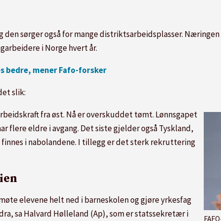
g den sørger også for mange distriktsarbeidsplasser. Næringen h
garbeidere i Norge hvert år.
es bedre, mener Fafo-forsker
et slik:
arbeidskraft fra øst. Nå er overskuddet tømt. Lønnsgapet
ar flere eldre i avgang. Det siste gjelder også Tyskland,
innes i nabolandene. I tillegg er det sterk rekruttering
ien
 møte elevene helt ned i barneskolen og gjøre yrkesfag
dra, sa Halvard Hølleland (Ap), som er statssekretær i
FAFO-forsker J