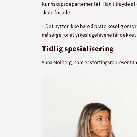
Kunnskapsdepartementet. Han tilføyde at 
skole for alle.
– Det nytter ikke bare å prate koselig om yr
må sørge for at yrkesfagelevene får dekket
Tidlig spesialisering
Anna Molberg, som er stortingsrepresentant f