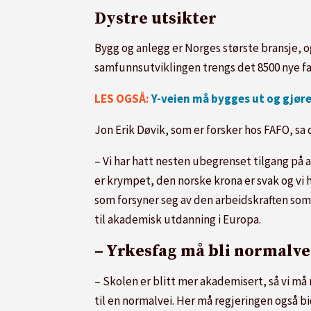
Dystre utsikter
Bygg og anlegg er Norges største bransje, o
samfunnsutviklingen trengs det 8500 nye fa
LES OGSÅ:
Y-veien må bygges ut og gjør
Jon Erik Døvik, som er forsker hos FAFO, sa d
– Vi har hatt nesten ubegrenset tilgang på 
er krympet, den norske krona er svak og vi h
som forsyner seg av den arbeidskraften som f
til akademisk utdanning i Europa.
– Yrkesfag må bli normalve
– Skolen er blitt mer akademisert, så vi må
til en normalvei. Her må regjeringen også bi