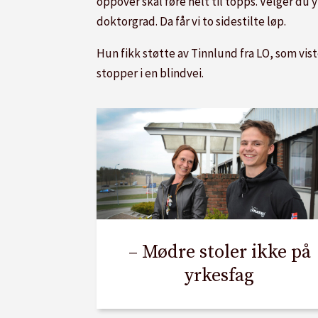
oppover skal føre helt til topps. Velger du 
doktorgrad. Da får vi to sidestilte løp.
Hun fikk støtte av Tinnlund fra LO, som vis
stopper i en blindvei.
– Mødre stoler ikke på
yrkesfag