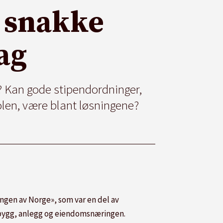
å snakke
ag
g? Kan gode stipendordninger,
olen, være blant løsningene?
ingen av Norge», som var en del av
n bygg, anlegg og eiendomsnæringen.