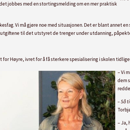
det jobbes med en stortingsmelding om en mer praktisk
kesfag. Vi må gjøre noe med situasjonen. Det er blant annet en 
 utgiftene til det utstyret de trenger under utdanning, påpek
or Høyre, ivret for å få sterkere spesialisering i skolen tidlige
– Vi 
dem s
redde
– Så t
Torbj
– Ja,