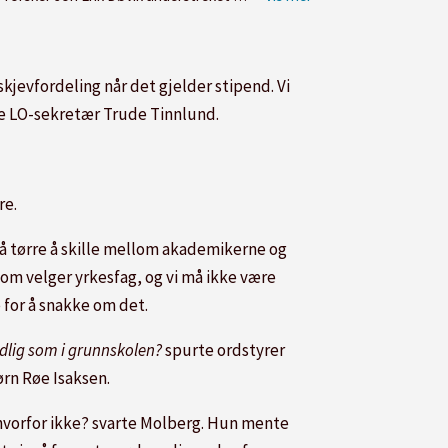
skjevfordeling når det gjelder stipend. Vi
te LO-sekretær Trude Tinnlund.
re.
må tørre å skille mellom akademikerne og
om velger yrkesfag, og vi må ikke være
 for å snakke om det.
idlig som i grunnskolen?
spurte ordstyrer
ørn Røe Isaksen.
 hvorfor ikke? svarte Molberg. Hun mente