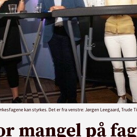
gene kan styrkes. Det er fra venstre: Jørgen Leegaard, Trude Tinnlund, Halvard 
or mangel på fa