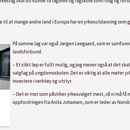
yrkesfag skal du kunne ta fagbrev og fagskole som i dag og fortsa
te til at mange andre land i Europa har en yrkesutdanning som g
På samme lag var også Jørgen Leegaard, som er samfunns
landsforbund.
– Et slikt løp er fullt mulig, og jeg mener også at det ska
valgfag på ungdomsskolen. Det er viktig at alle møter yrk
investere i verktøy og utstyr.
– Det er mor som påvirker yrkesvalget mest, så vi må få m
oppfordringen fra Anita Johansen, som er leder av Nor