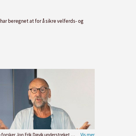
ar beregnet at for å sikre velferds- og
on Erik Døvik understreket at de i tiden framover ikke blir så enkelt å hente arbeidskraft i Europa.