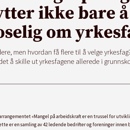
ytter ikke bare 
oselig om yrkesf
dere, men hvordan få flere til å velge yrkesfa
det å skille ut yrkesfagene allerede i grunnsk
 arrangementet «Mangel på arbeidskraft er en trussel for utvikl
ette er en samling av 42 ledende bedrifter og foreninger inne