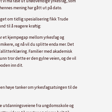
at vi må fase ut unødvendige yrkesfag, som
 hennes mening har gått ut på dato.
get om tidlig spesialisering fikk Trude
nd til å reagere kraftig:
har et kjempegap mellom yrkesfag og
mikere, og nå vil du splitte enda mer. Det
 fallitterklæring. Familier med akademisk
nn tror dette er den gylne veien, og de vil
oden inn dit.
gen høye tanker om yrkesfagsatsingen til de
egge utdanningsveiene fra ungdomsskole og