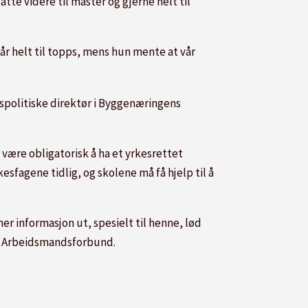
tte videre til master og gjerne helt til
år helt til topps, mens hun mente at vår
politiske direktør i Byggenæringens
l være obligatorisk å ha et yrkesrettet
esfagene tidlig, og skolene må få hjelp til å
er informasjon ut, spesielt til henne, lød
sk Arbeidsmandsforbund.