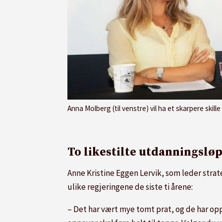
Anna Molberg (til venstre) vil ha et skarpere skille mellom akademiske fag og yrkesfag helt ned i gru
To likestilte utdanningslø
Anne Kristine Eggen Lervik, som leder stra
ulike regjeringene de siste ti årene:
– Det har vært mye tomt prat, og de har op