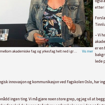
også 
etter
Forsla
Tinnlu
– Vi 
akade
er en
nnskolen. Anne Kristine Eggen Lervik ivrer for å få et utdanningsløp i yrkesfag som går helt til topps.
bakgru
lede p
p
tegisk innovasjon og kommunikasjon ved Fagskolen Oslo, har in
pnådd ingen ting. Vi må gjøre noen store grep, og jeg vil at b