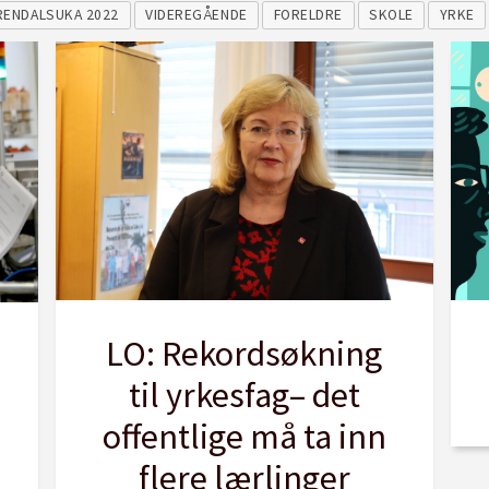
RENDALSUKA 2022
VIDEREGÅENDE
FORELDRE
SKOLE
YRKE
LO: Rekordsøkning
til yrkesfag– det
offentlige må ta inn
flere lærlinger