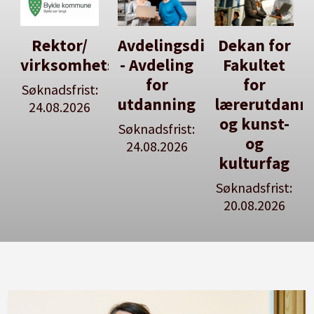
Avdelingsdirektør
Dekan for
Her kan
tsleiar
- Avdeling
Fakultet
du utlyse
for
for
en ledig
:
utdanning
lærerutdanning
stilling
og kunst-
Søknadsfrist:
Se våre
og
24.08.2026
stillingspakker
kulturfag
Søknadsfrist:
20.08.2026