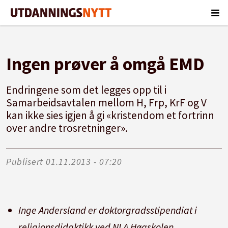
Ingen prøver å omgå EMD
Endringene som det legges opp til i
Samarbeidsavtalen mellom H, Frp, KrF og V
kan ikke sies igjen å gi «kristendom et fortrinn
over andre trosretninger».
Publisert
01.11.2013 - 07:20
Inge Andersland er doktorgradsstipendiat i
religionsdidaktikk ved NLA Høgskolen