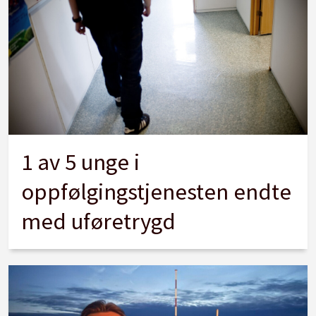
1 av 5 unge i
oppfølgingstjenesten endte
med uføretrygd