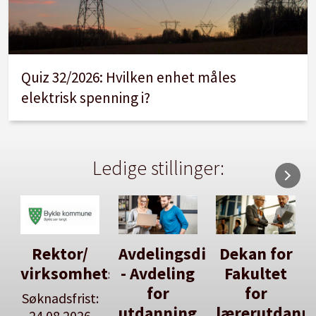
Quiz 32/2026: Hvilken enhet måles
elektrisk spenning i?
Ledige stillinger:
Avdelingsdirektør
Dekan for
Her kan
tsleiar
- Avdeling
Fakultet
du utlyse
for
for
en ledig
:
utdanning
lærerutdanning
stilling