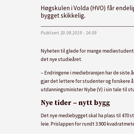
Høgskulen i Volda (HVO) får endelig
bygget skikkelig.
Publisert
20.08.2019 - 14:09
Nyheten til glede for mange mediestudenter
det nye studieåret.
– Endringene i mediebransjen har de siste å
gjør det lettere for studenter og forskere
utdanningsminister Nybø (V) i sin tale til s
Nye tider – nytt bygg
Det nye mediebygget skal ha plass til 470 s
leie. Prislappen for rundt 3.900 kvadratmete