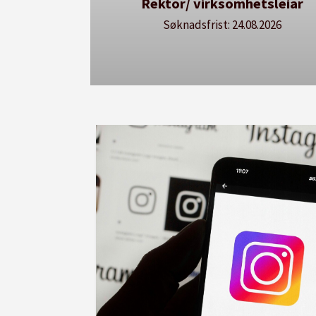
ktor/ virksomhetsleiar
Avdelingsdirektø
utda
Søknadsfrist: 24.08.2026
Søknadsfrist