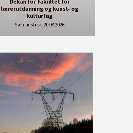
r
Her kan du utlyse en ledig stilling
- og
Se våre stillingspakker