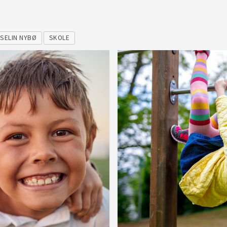
ISELIN NYBØ
SKOLE