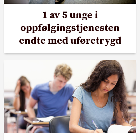
1 av 5 unge i
oppfølgingstjenesten
endte med uføretrygd