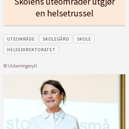
Skolens uteområder utgjør
en helsetrussel
UTEOMRÅDE
SKOLEGÅRD
SKOLE
HELSEDIREKTORATET
© Utdanningsnytt