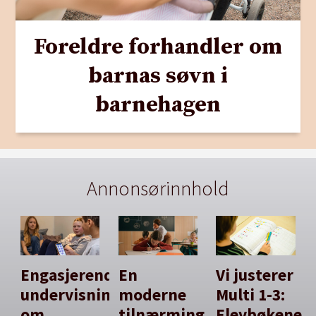
Foreldre forhandler om
barnas søvn i
barnehagen
Annonsørinnhold
Engasjerende
En
Vi justerer
undervisning
moderne
Multi 1-3:
om
tilnærming
Elevbøkene