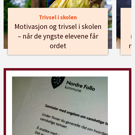
Trivsel i skolen
Motivasjon og trivsel i skolen
– når de yngste elevene får
n
ordet
m