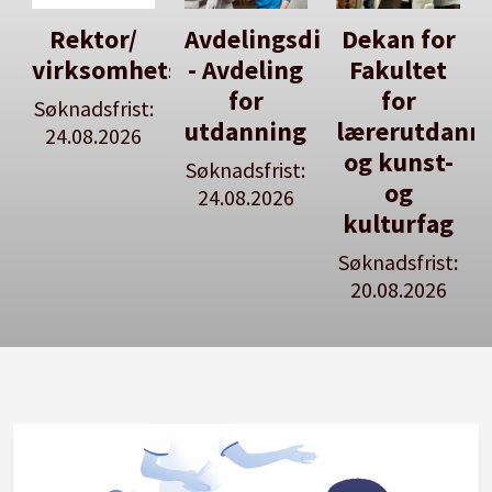
Avdelingsdirektør
Dekan for
Her kan
tsleiar
- Avdeling
Fakultet
du utlyse
for
for
en ledig
:
utdanning
lærerutdanning
stilling
og kunst-
Søknadsfrist:
Se våre
og
24.08.2026
stillingspakker
kulturfag
Søknadsfrist:
20.08.2026