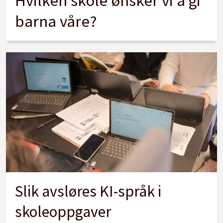
Hvilken skole ønsker vi å gi
barna våre?
Slik avsløres KI-språk i
skoleoppgaver