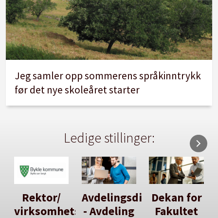
Jeg samler opp sommerens språkinntrykk
før det nye skoleåret starter
Ledige stillinger:
Avdelingsdirektør
Dekan for
Her kan
tsleiar
- Avdeling
Fakultet
du utlyse