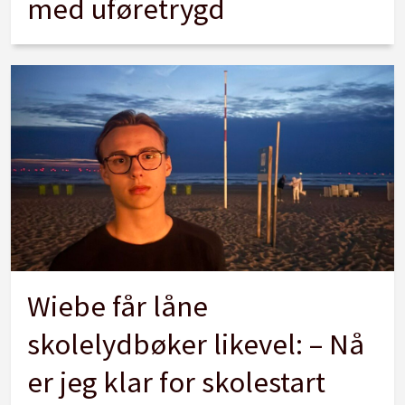
med uføretrygd
Wiebe får låne
skolelydbøker likevel: – Nå
er jeg klar for skolestart