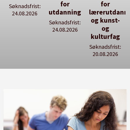
for
for
en ledig
:
utdanning
lærerutdanning
stilling
og kunst-
Søknadsfrist:
Se våre
og
24.08.2026
stillingspakker
kulturfag
Søknadsfrist:
20.08.2026