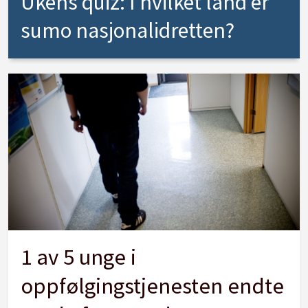
Ukens quiz: I hvilket land er
sumo nasjonalidretten?
1 av 5 unge i
oppfølgingstjenesten endte