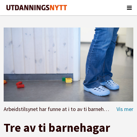
Arbeidstilsynet har funne at i to av ti barnehagar har verneombodet ikkje fått opplæring. (llustrasjonsfoto: Maja Ljungberg Bjåland)
Tre av ti barnehagar