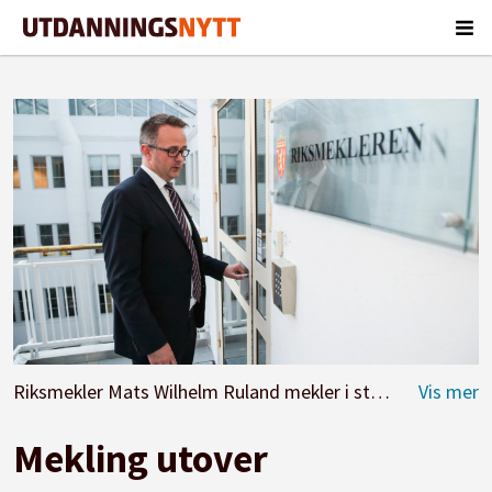
Riksmekler Mats Wilhelm Ruland mekler i statsoppgjøret, fristen gikk ut ved midnatt. Foto: Vidar Ruud / NTB scanpix
Mekling utover