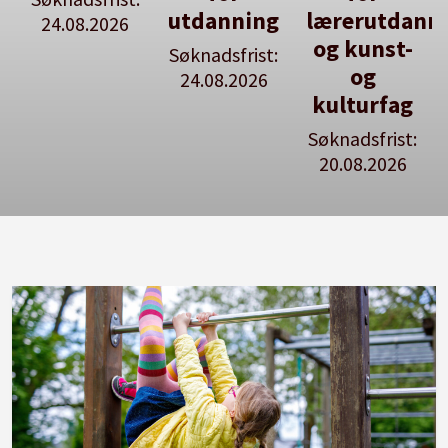
utdanning
lærerutdanning
stilling
og kunst-
Søknadsfrist:
Se våre
og
24.08.2026
stillingspakker
kulturfag
Søknadsfrist:
20.08.2026