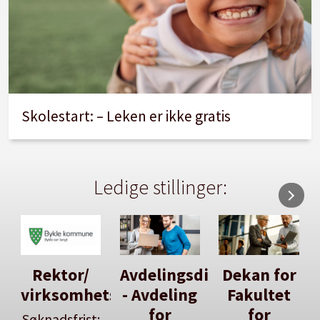
Skolestart: – Leken er ikke gratis
Ledige stillinger:
Avdelingsdirektør
Dekan for
Her kan
tsleiar
- Avdeling
Fakultet
du utlyse
for
for
en ledig
: