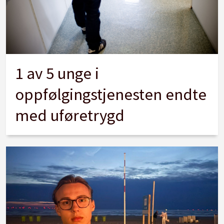
1 av 5 unge i
oppfølgingstjenesten endte
med uføretrygd