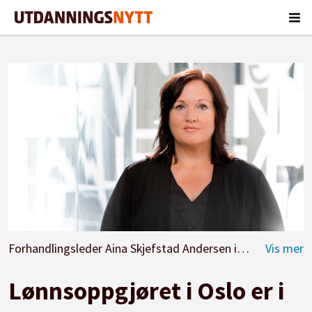
Forhandlingsleder Aina Skjefstad Andersen i Unio Oslo kommune vil ha mer til grupper innen helse og utdanning med krav om høyskole- og universitetsutdannelse. Arkivfoto: Utdanning
Lønnsoppgjøret i Oslo er i