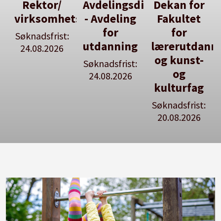
Avdelingsdirektør
Dekan for
Her kan
tsleiar
- Avdeling
Fakultet
du utlyse
for
for
en ledig
:
utdanning
lærerutdanning
stilling
og kunst-
Søknadsfrist:
Se våre
og
24.08.2026
stillingspakker
kulturfag
Søknadsfrist:
20.08.2026