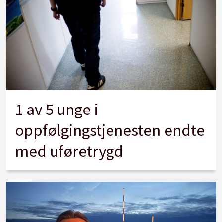
1 av 5 unge i
oppfølgingstjenesten endte
med uføretrygd