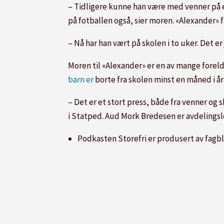
– Tidligere kunne han være med venner på et
på fotballen også, sier moren. «Alexander» 
– Nå har han vært på skolen i to uker. Det er
Moren til «Alexander» er en av mange fore
barn er
borte fra skolen minst en måned i å
– Det er et stort press, både fra venner og 
i Statped. Aud Mork Bredesen er avdelingsl
Podkasten Storefri er produsert av fagb