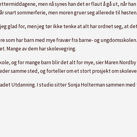
termiddagene, men nå synes han det er flaut å gå ut, når han i
får snart sommerferie, men moren gruer seg allerede til høsten
 jeg glad for, men jeg tør ikke tenke at alt har ordnet seg, at de
ldre som har barn med mye fravær fra barne- og ungdomsskolen
ret. Mange av dem har skolevegring.
skole, og for mange barn blir det alt for mye, sier Maren Nordby
eder samme sted, og forteller om et stort prosjekt om skoleve
ladet Utdanning. I studio sitter Sonja Holterman sammen med 