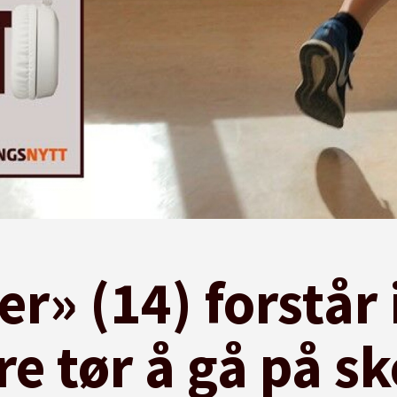
r» (14) forstår 
e tør å gå på s