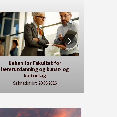
Dekan for Fakultet for
Her kan du u
lærerutdanning og kunst- og
Se vå
kulturfag
Søknadsfrist: 20.08.2026