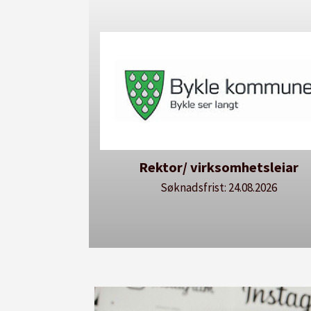
Rektor/ virksomhetsleiar
Søknadsfrist: 24.08.2026