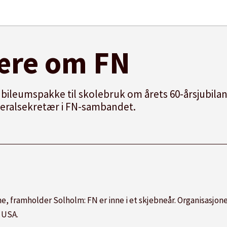
lære om FN
ileumspakke til skolebruk om årets 60-årsjubilant
neralsekretær i FN-sambandet.
, framholder Solholm: FN er inne i et skjebneår. Organisasjonen 
 USA.