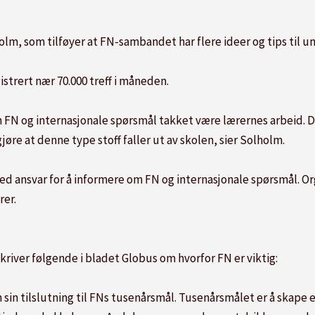
olholm, som tilføyer at FN-sambandet har flere ideer og tips til
istrert nær 70.000 treff i måneden.
FN og internasjonale spørsmål takket være lærernes arbeid. Det 
re at denne type stoff faller ut av skolen, sier Solholm.
ed ansvar for å informere om FN og internasjonale spørsmål. Or
rer.
kriver følgende i bladet Globus om hvorfor FN er viktig:
 sin tilslutning til FNs tusenårsmål. Tusenårsmålet er å skape