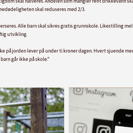
tigdom skal halveres. Andelen som mangler rent drikkevann ska
nedødeligheten skal reduseres med 2/3.
erseres. Alle barn skal sikres gratis grunnskole. Likestilling 
tig utvikling.
på jorden lever på under ti kroner dagen. Hvert sjuende menne
r barn går ikke på skole."