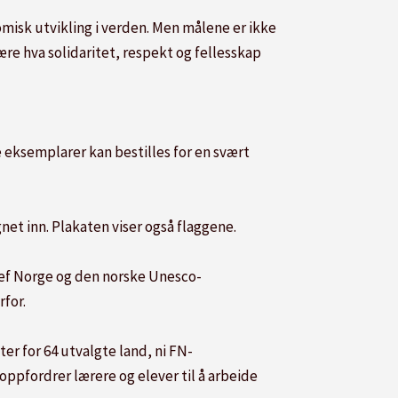
omisk utvikling i verden. Men målene er ikke
ære hva solidaritet, respekt og fellesskap
e eksemplarer kan bestilles for en svært
et inn. Plakaten viser også flaggene.
ef Norge og den norske Unesco-
rfor.
ter for 64 utvalgte land, ni FN-
oppfordrer lærere og elever til å arbeide