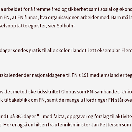
da arbeidet for å fremme fred og sikkerhet samt sosial og økon
 om FN, at FN finnes, hva organisasjonen arbeider med. Barn må l
 selvopptatte egoister, sier Solholm.
ger sendes gratis til alle skoler i landet i ett eksemplar. Fler
rskalender der nasjonaldagene til FN s 191 medlemsland er tegn
v det metodiske tidsskriftet Globus som FN-sambandet, Unic
sk tilbakeblikk om FN, samt de mange utfordringer FN står ove
ndt på 365 dager " - med fakta, oppgaver og forslag til aktivite
. Her er også en hilsen fra utenriksminister Jan Pettersen som 