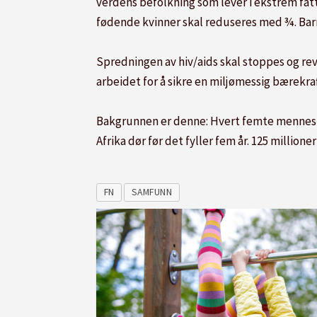
verdens befolkning som lever i ekstrem fat
fødende kvinner skal reduseres med ¾. Bar
Spredningen av hiv/aids skal stoppes og rev
arbeidet for å sikre en miljømessig bærekraf
Bakgrunnen er denne: Hvert femte menneske 
Afrika dør før det fyller fem år. 125 millione
FN
SAMFUNN