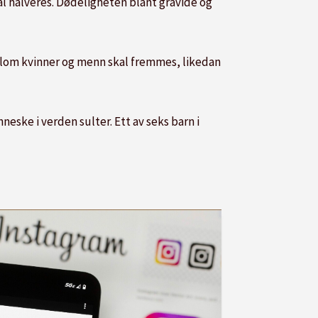
l halveres. Dødeligheten blant gravide og
mellom kvinner og menn skal fremmes, likedan
ske i verden sulter. Ett av seks barn i