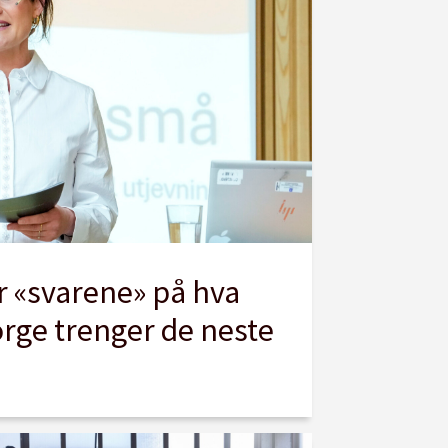
 «svarene» på hva
orge trenger de neste