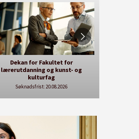
Dekan for Fakultet for
Her kan du u
lærerutdanning og kunst- og
Se vå
kulturfag
Søknadsfrist: 20.08.2026