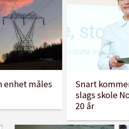
n enhet måles
Snart kommer
slags skole N
20 år