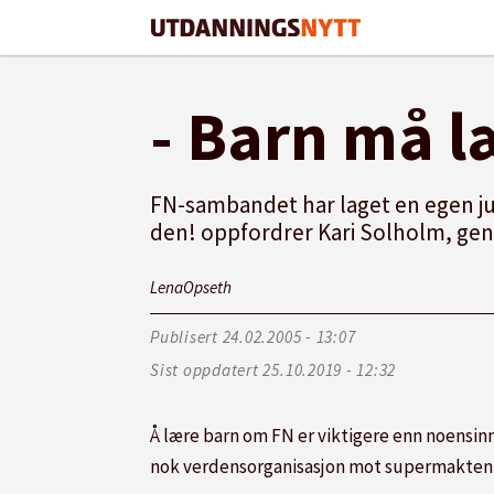
- Barn må 
FN-sambandet har laget en egen jub
den! oppfordrer Kari Solholm, ge
Lena
Opseth
Publisert
24.02.2005 - 13:07
Sist oppdatert
25.10.2019 - 12:32
Å lære barn om FN er viktigere enn noensinne
nok verdensorganisasjon mot supermakten