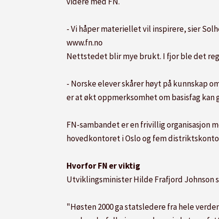
videre med FN.
- Vi håper materiellet vil inspirere, sier S
www.fn.no
Nettstedet blir mye brukt. I fjor ble det reg
- Norske elever skårer høyt på kunnskap om 
er at økt oppmerksomhet om basisfag kan gjø
FN-sambandet er en frivillig organisasjon m
hovedkontoret i Oslo og fem distriktskonto
Hvorfor FN er viktig
Utviklingsminister Hilde Frafjord Johnson s
"Høsten 2000 ga statsledere fra hele verden