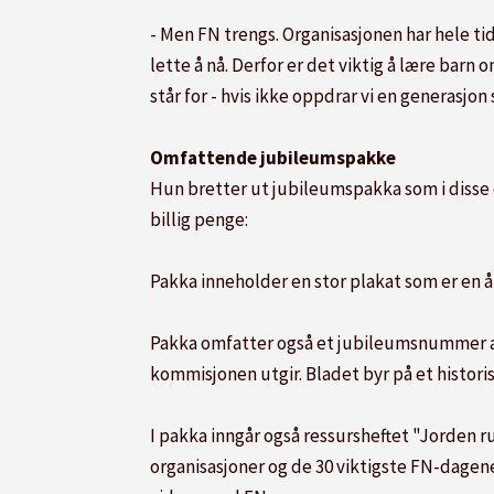
- Men FN trengs. Organisasjonen har hele ti
lette å nå. Derfor er det viktig å lære barn
står for - hvis ikke oppdrar vi en generasjon
Omfattende jubileumspakke
Hun bretter ut jubileumspakka som i disse da
billig penge:
Pakka inneholder en stor plakat som er en å
Pakka omfatter også et jubileumsnummer a
kommisjonen utgir. Bladet byr på et histori
I pakka inngår også ressursheftet "Jorden ru
organisasjoner og de 30 viktigste FN-dagene