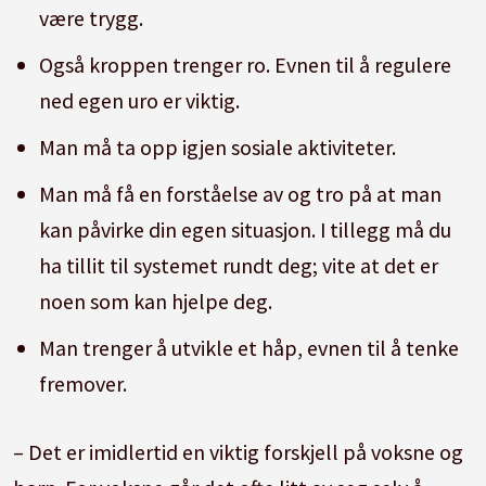
Han sier han skal drepe meg, og begynner å
være trygg.
jakte på meg.»
Også kroppen trenger ro. Evnen til å regulere
(Jente, har hatt mareritt 3 ganger per uke i 3 år).
ned egen uro er viktig.
Man må ta opp igjen sosiale aktiviteter.
Man må få en forståelse av og tro på at man
kan påvirke din egen situasjon. I tillegg må du
ha tillit til systemet rundt deg; vite at det er
noen som kan hjelpe deg.
Man trenger å utvikle et håp, evnen til å tenke
fremover.
– Det er imidlertid en viktig forskjell på voksne og