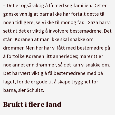
forsvinner. Jeg blir svært redd og føler at jeg er
– Det er også viktig å få med seg familien. Det er
i fare.»
ganske vanlig at barna ikke har fortalt dette til
noen tidligere, selv ikke til mor og far. I Gaza har vi
(Jente, har hatt mareritt 4 ganger per uke i 4 år).
sett at det er viktig å involvere bestemødrene. Det
står i Koranen at man ikke skal snakke om
drømmer. Men her har vi fått med bestemødre på
å fortolke Koranen litt annerledes; mareritt er
noe annet enn drømmer, så det kan vi snakke om.
Det har vært viktig å få bestemødrene med på
laget, for de er gode til å skape trygghet for
barna, sier Schultz.
Brukt i flere land