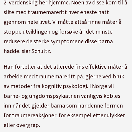
2. verdenskrig her hjemme. Noen av disse kom til å
Kassen driver og blir kastet opp på en strand.
slite med traumemareritt hver eneste natt
Det er små huller som vi kan se gjennom. Jeg
gjennom hele livet. Vi måtte altså finne måter å
ser Israelske soldater nærme seg kassen, og de
stoppe utviklingen og forsøke å i det minste
begynner å sparke i kassen for å drepe oss. Vi
redusere de sterke symptomene disse barna
kan ikke slippe unna – vi er fanget i kassen.»
hadde, sier Schultz.
(Jente, har hatt to alternerende mareritt ca. 4
Han forteller at det allerede fins effektive måter å
ganger per uke i 2 år).
arbeide med traumemareritt på, gjerne ved bruk
av metoder fra kognitiv psykologi. I Norge vil
barne- og ungdomspsykiatrien vanligvis kobles
inn når det gjelder barna som har denne formen
for traumereaksjoner, for eksempel etter ulykker
eller overgrep.