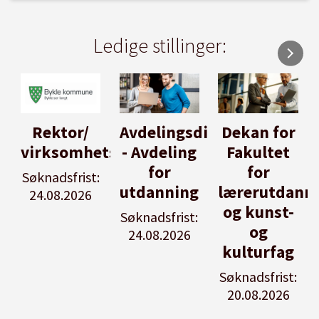
Ledige stillinger:
Rektor/
Avdelingsdirektør
Dekan for
virksomhetsleiar
- Avdeling
Fakultet
for
for
Søknadsfrist:
utdanning
lærerutdann
24.08.2026
og kunst-
Søknadsfrist:
og
24.08.2026
kulturfag
Søknadsfrist:
20.08.2026