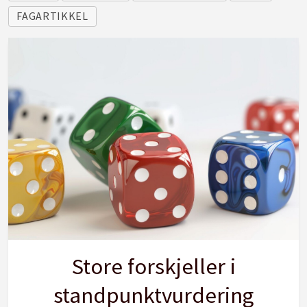
på hodet hans. Jeg er så redd at jeg ikke kan
FAGARTIKKEL
bevege meg.»
Mareritt 2:
«Jeg løper mens en rakett kommer
etter meg. Jeg prøver å komme unna ved å
løpe raskere, jeg har ingen mulighet til å løpe
fra raketten, og jeg vet at jeg kommer til å bli
drept.»
(Jente, har hatt to alternerende mareritt ca. 2
ganger per uke i 4 år).
Store forskjeller i
standpunktvurdering