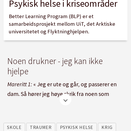
Psykisk helse i kriseområder
Better Learning Program (BLP) er et
samarbeidsprosjekt mellom UiT, det Arktiske
universitetet og Flyktninghjelpen.
Noen drukner - jeg kan ikke
hjelpe
Mareritt 1:
« Jeg er ute og går, og passerer en
dam. Så hører jeg høye skrik fra noen som
drukner. Han roper etter hjelp, men det er
ingen ting jeg kan gjøre. Han drukner. Så
kommer en enorm kamel og begynner å tygge
SKOLE
TRAUMER
PSYKISK HELSE
KRIG