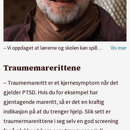
– Vi oppdaget at lærerne og skolen kan spille en nøkkelrolle når det gjelder å hjelpe traumatiserte barn i krigsområder, sier Jon-Håkon Schultz.
Traumemarerittene
– Traumemareritt er et kjernesymptom når det
gjelder PTSD. Hvis du for eksempel har
gjentagende mareritt, så er det en kraftig
indikasjon på at du trenger hjelp. Slik sett er
traumermarerittene i seg selv en god screening