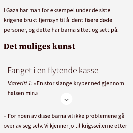
I Gaza har man for eksempel under de siste
krigene brukt fjernsyn til å identifisere døde
personer, og dette har barna sittet og sett på.
Det muliges kunst
Fanget i en flytende kasse
Mareritt 1:
«En stor slange kryper ned gjennom
halsen min.»
Mareritt 2:
«Jeg er på innsiden av en stor kasse
– For noen av disse barna vil ikke problemene gå
som flyter på sjøen. Det er mange andre
over av seg selv. Vi kjenner jo til krigsseilerne etter
mennesker som jeg ikke kjenner inne i kassen.