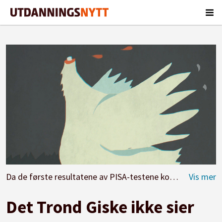
Da de første resultatene av PISA-testene kom, begynte enkelte politikere, byråkrater, næringslivsledere og ulike media straks å spre dommedagsbudskapet om den norske skolen, og det ble iverksatt panikktiltak. Som forvirrete og hodeløse høns fartet de omkring ... Illustrasjon: Tone Lileng
Det Trond Giske ikke sier