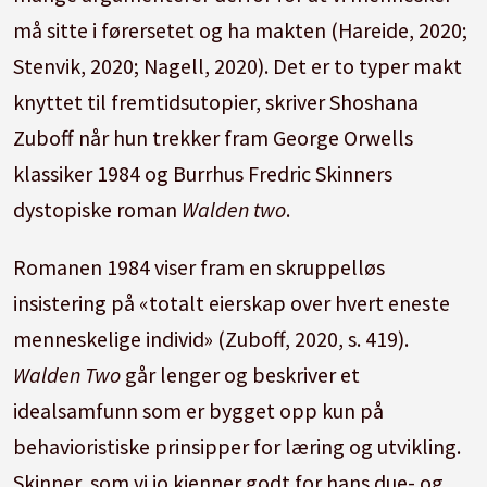
må sitte i førersetet og ha makten (Hareide, 2020;
Stenvik, 2020; Nagell, 2020). Det er to typer makt
knyttet til fremtidsutopier, skriver Shoshana
Zuboff når hun trekker fram George Orwells
klassiker 1984 og Burrhus Fredric Skinners
dystopiske roman
Walden two
.
Romanen 1984 viser fram en skruppelløs
insistering på «totalt eierskap over hvert eneste
menneskelige individ» (Zuboff, 2020, s. 419).
Walden Two
går lenger og beskriver et
idealsamfunn som er bygget opp kun på
behavioristiske prinsipper for læring og utvikling.
Skinner, som vi jo kjenner godt for hans due- og