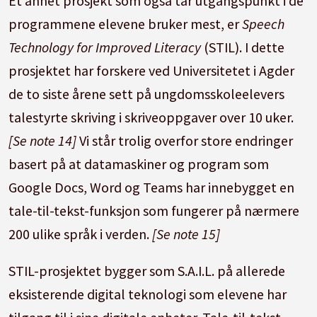
Et annet prosjekt som også tar utgangspunkt i de
programmene elevene bruker mest, er
Speech
Technology for Improved Literacy
(STIL). I dette
prosjektet har forskere ved Universitetet i Agder
de to siste årene sett på ungdomsskoleelevers
talestyrte skriving i skriveoppgaver over 10 uker.
[Se note 14]
Vi står trolig overfor store endringer
basert på at datamaskiner og program som
Google Docs, Word og Teams har innebygget en
tale-til-tekst-funksjon som fungerer på nærmere
200 ulike språk i verden.
[Se note 15]
STIL-prosjektet bygger som S.A.I.L. på allerede
eksisterende digital teknologi som elevene har