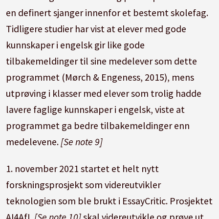
en definert sjanger innenfor et bestemt skolefag.
Tidligere studier har vist at elever med gode
kunnskaper i engelsk gir like gode
tilbakemeldinger til sine medelever som dette
programmet (Mørch & Engeness, 2015), mens
utprøving i klasser med elever som trolig hadde
lavere faglige kunnskaper i engelsk, viste at
programmet ga bedre tilbakemeldinger enn
medelevene.
[Se note 9]
1. november 2021 startet et helt nytt
forskningsprosjekt som videreutvikler
teknologien som ble brukt i EssayCritic. Prosjektet
AI4AfL
[Se note 10]
skal videreutvikle og prøve ut