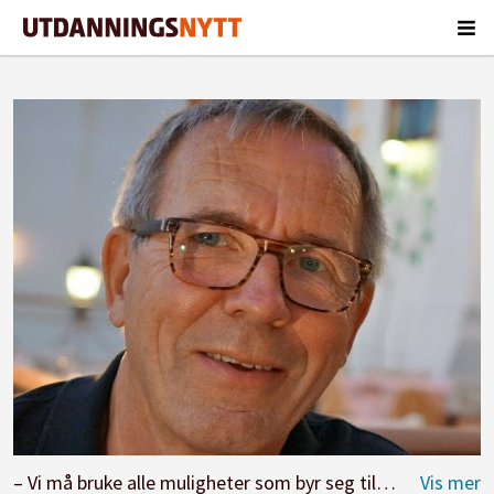
– Vi må bruke alle muligheter som byr seg til å presse fram en offentlig overtakelse av alle private barnehager, skriver Arne Bråten, førskolelærer og pensjonist. Foto: Privat.