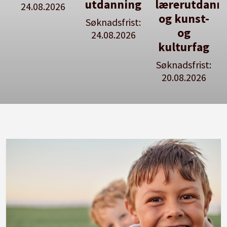
utdanning
lærerutdanni
24.08.2026
og kunst-
Søknadsfrist:
og
24.08.2026
s
kulturfag
Søknadsfrist:
20.08.2026