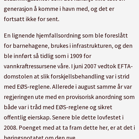
generasjon å komme i havn med, og det er
fortsatt ikke for sent.
En lignende hjemfallsordning som ble foreslått
for barnehagene, brukes i infrastrukturen, og den
ble innført så tidlig som i 1909 for
vannkraftressursene våre. I juni 2007 vedtok EFTA-
domstolen at slik forskjellsbehandling var i strid
med EØS-reglene. Allerede i august samme år var
regjeringen ute med en provisorisk anordning som
både var i tråd med EØS-reglene og sikret
offentlig eierskap. Senere ble dette lovfestet i
2008. Poenget med at ta fram dette her, er at det i
høringsnotatet om den nye