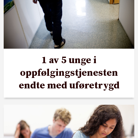
1 av 5 unge i
oppfølgingstjenesten
endte med uføretrygd