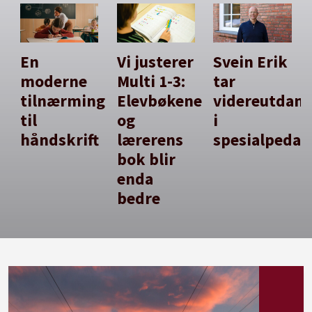
En
Vi justerer
Svein Erik
moderne
Multi 1-3:
tar
tilnærming
Elevbøkene
videreutdan
til
og
i
håndskrift
lærerens
spesialpedag
bok blir
enda
bedre