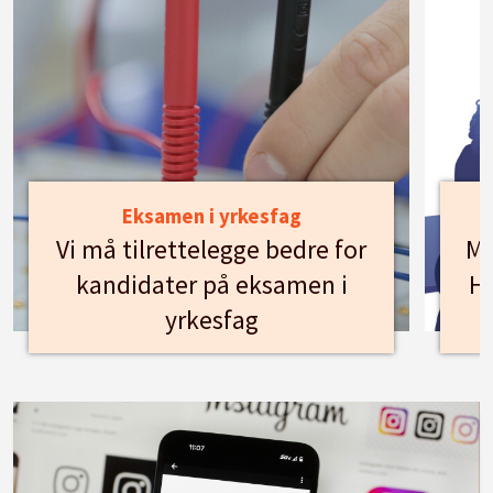
Eksamen i yrkesfag
Vi må tilrettelegge bedre for
Mø
kandidater på eksamen i
Hu
yrkesfag