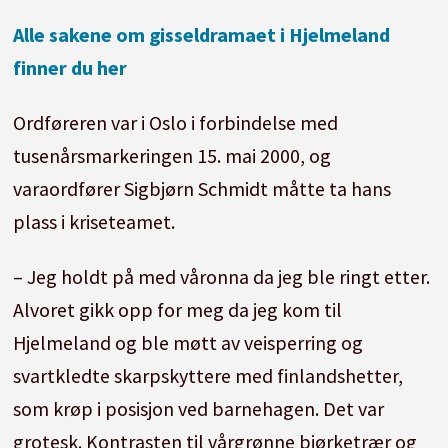
Alle sakene om gisseldramaet i Hjelmeland
finner du her
Ordføreren var i Oslo i forbindelse med
tusenårsmarkeringen 15. mai 2000, og
varaordfører Sigbjørn Schmidt måtte ta hans
plass i kriseteamet.
– Jeg holdt på med våronna da jeg ble ringt etter.
Alvoret gikk opp for meg da jeg kom til
Hjelmeland og ble møtt av veisperring og
svartkledte skarpskyttere med finlandshetter,
som krøp i posisjon ved barnehagen. Det var
grotesk. Kontrasten til vårgrønne bjørketrær og