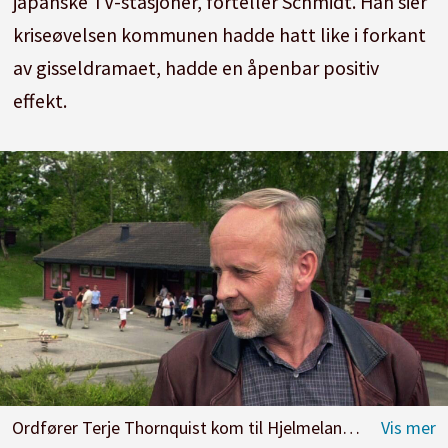
japanske TV-stasjoner, forteller Schmidt. Han sier
kriseøvelsen kommunen hadde hatt like i forkant
av gisseldramaet, hadde en åpenbar positiv
effekt.
Ordfører Terje Thornquist kom til Hjelmeland barnehage med blomster dagen etter gisseldramaet. Foto: NTB scanpix.