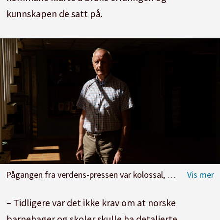
kunnskapen de satt på.
Pågangen fra verdens-pressen var kolossal, forteller Sigbjørn Schmidt, tidligere varaordfører. Foto: Marie von Krogh
– Tidligere var det ikke krav om at norske
barnehager og skoler skulle ha detaljerte