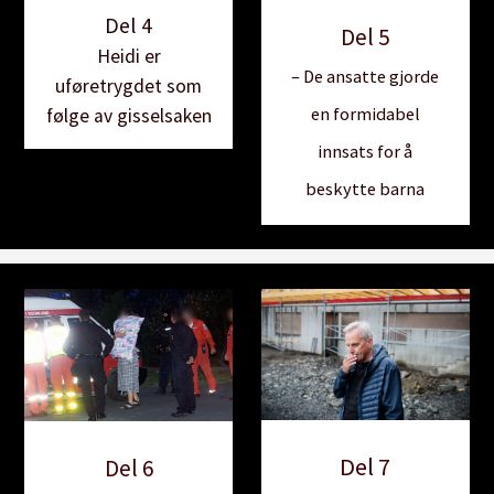
Del 4
Del 5
Heidi er
– De ansatte gjorde
uføretrygdet som
en formidabel
følge av gisselsaken
innsats for å
beskytte barna
Del 7
Del 6