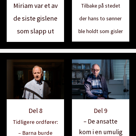
Miriam var et av
Tilbake på stedet
de siste gislene
der hans to sønner
som slapp ut
ble holdt som gisler
Del 8
Del 9
– De ansatte
Tidligere ordfører:
kom i en umulig
– Barna burde