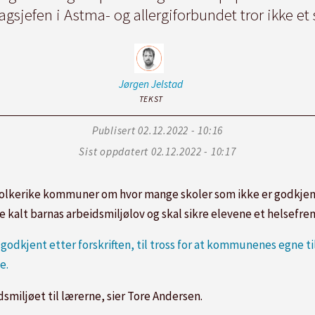
gsjefen i Astma- og allergiforbundet tror ikke et s
Jørgen
Jelstad
TEKST
Publisert
02.12.2022 - 10:16
Sist oppdatert
02.12.2022 - 10:17
folkerike kommuner om hvor mange skoler som ikke er godkjent 
rne kalt barnas arbeidsmiljølov og skal sikre elevene et helsef
r godkjent etter forskriften, til tross for at kommunenes egne t
e.
smiljøet til lærerne, sier Tore Andersen.