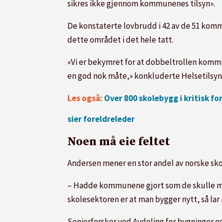
sikres ikke gjennom kommunenes tilsyn».
De konstaterte lovbrudd i 42 av de 51 kom
dette området i det hele tatt.
«Vi er bekymret for at dobbeltrollen kommu
en god nok måte,» konkluderte Helsetilsyn
Les også:
Over 800 skolebygg i kritisk f
sier foreldreleder
Noen må eie feltet
Andersen mener en stor andel av norske skol
– Hadde kommunene gjort som de skulle med
skolesektoren er at man bygger nytt, så lar 
Seniorforsker ved Avdeling for bygninger og