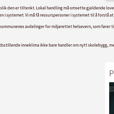
k den er tiltenkt. Lokal handling må omsette gjeldende lover o
en i systemet. Vi må få ressurspersoner i systemet til å forstå a
 kommunenes avdelinger for miljørettet helsevern, som fører til
edsstillende inneklima ikke bare handler om nytt skolebygg, men
P