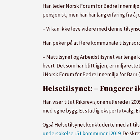
Han leder Norsk Forum for Bedre Innemiljø f
pensjonist, men han har lang erfaring fra å
– Vi kan ikke leve videre med denne tilsyn
Han peker på at flere kommunale tilsynsordni
– Mattilsynet og Arbeidstilsynet var lenge
hvert. Det som har blitt igjen, er miljørett
i Norsk Forum for Bedre Innemiljø for Barn 
Helsetilsynet: – Fungerer i
Han viser til at Riksrevisjonen allerede i 2
med egne bygg. Et statlig ekspertutvalg, E
Også Helsetilsynet konkluderte med at til
undersøkelse i 51 kommuner i 2019
. De skr