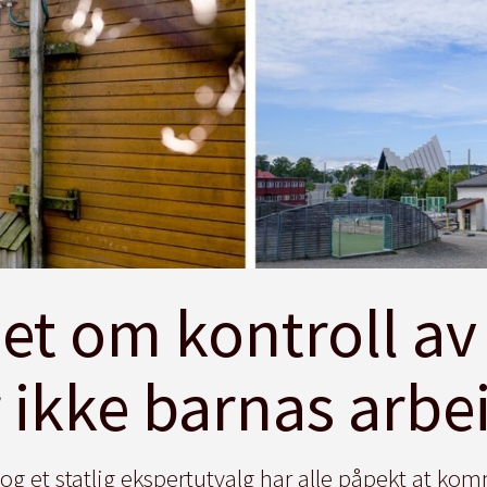
net om kontroll av
r ikke barnas arbe
 og et statlig ekspertutvalg har alle påpekt at ko