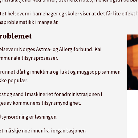
tet helsevern i barnehager og skoler viser at det får lite effekt 
imaproblematikk i mange år.
 problemet
helsevern Norges Astma- og Allergiforbund, Kai
kommunale tilsynsprosesser.
 grunnet dårlig inneklima og fukt og muggsopp sammen
kke populær.
st og sand i maskineriet for administrasjonen i
ges av kommunens tilsynsmyndighet.
ilsynsordning er løsningen.
det må skje noe innenfra i organisasjonen.