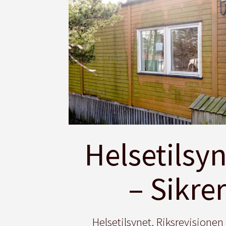
Helsetilsy
– Sikre
Helsetilsynet, Riksrevisjonen