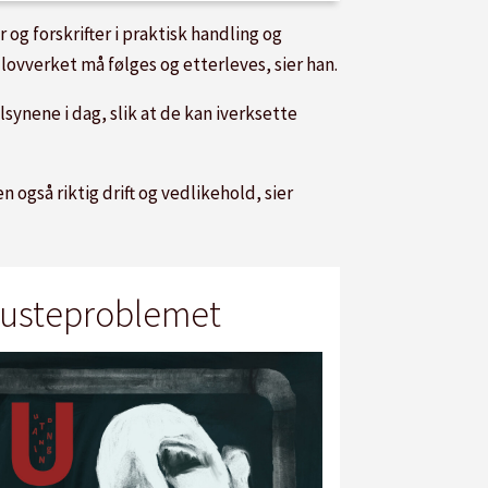
g forskrifter i praktisk handling og
t lovverket må følges og etterleves, sier han.
synene i dag, slik at de kan iverksette
 også riktig drift og vedlikehold, sier
usteproblemet