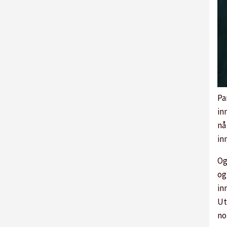
Pa
in
nå
in
Og
og
in
Ut
no