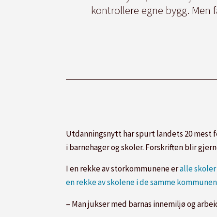
kontrollere egne bygg. Men fa
Utdanningsnytt har spurt landets 20 mest 
i barnehager og skoler. Forskriften blir gje
I en rekke av storkommunene er
alle skole
en rekke av skolene i de samme kommunen
– Man jukser med barnas innemiljø og arbeid