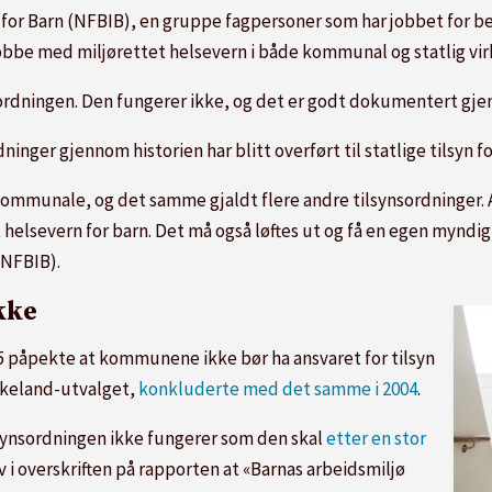
or Barn (NFBIB), en gruppe fagpersoner som har jobbet for bedr
 jobbe med miljørettet helsevern i både kommunal og statlig vi
sordningen. Den fungerer ikke, og det er godt dokumentert gjen
nger gjennom historien har blitt overført til statlige tilsyn f
 kommunale, og det samme gjaldt flere andre tilsynsordninger.
et helsevern for barn. Det må også løftes ut og få en egen mynd
(NFBIB).
kke
005 påpekte at kommunene ikke bør ha ansvaret for tilsyn
ikeland-utvalget,
konkluderte med det samme i 2004
.
synsordningen ikke fungerer som den skal
etter en stor
ev i overskriften på rapporten at «Barnas arbeidsmiljø