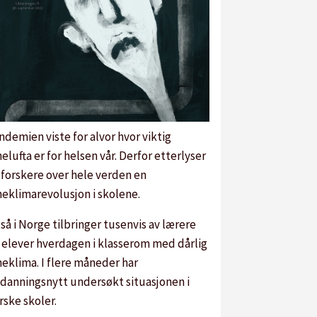
ndemien viste for alvor hvor viktig
nelufta er for helsen vår. Derfor etterlyser
 forskere over hele verden en
neklimarevolusjon i skolene.
så i Norge tilbringer tusenvis av lærere
 elever hverdagen i klasserom med dårlig
neklima. I flere måneder har
danningsnytt undersøkt situasjonen i
rske skoler.