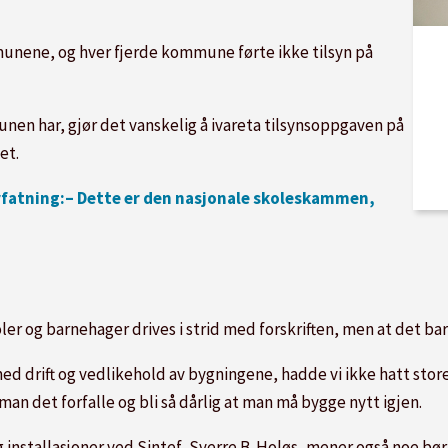
munene, og hver fjerde kommune førte ikke tilsyn på
nen har, gjør det vanskelig å ivareta tilsynsoppgaven på
et.
orfatning:– Dette er den nasjonale skoleskammen,
er og barnehager drives i strid med forskriften, men at det bare
 drift og vedlikehold av bygningene, hadde vi ikke hatt store
man det forfalle og bli så dårlig at man må bygge nytt igjen.
 installasjoner ved Sintef, Sverre B. Holøs, mener også noe bør