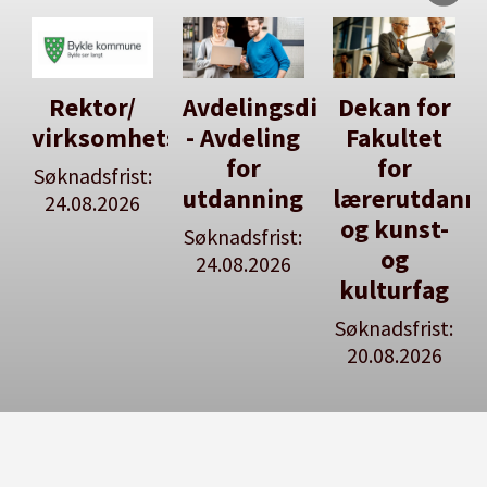
Avdelingsdirektør
Dekan for
Her kan
tsleiar
- Avdeling
Fakultet
du utlyse
for
for
en ledig
:
utdanning
lærerutdanning
stilling
og kunst-
Søknadsfrist:
Se våre
og
24.08.2026
stillingspakker
kulturfag
Søknadsfrist:
20.08.2026