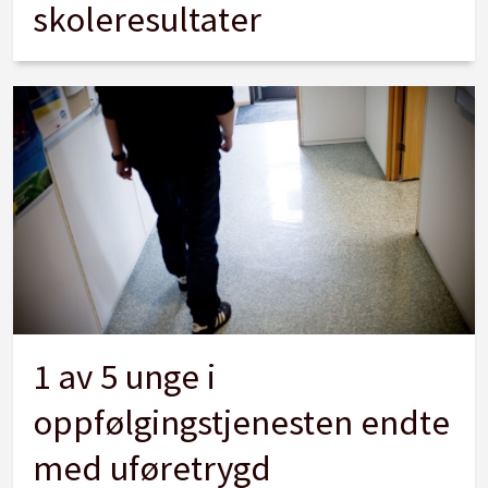
skoleresultater
1 av 5 unge i
oppfølgingstjenesten endte
med uføretrygd