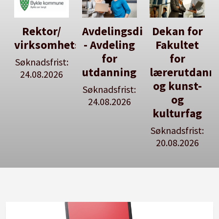
Avdelingsdirektør
Dekan for
Her kan
tsleiar
- Avdeling
Fakultet
du utlyse
for
for
en ledig
:
utdanning
lærerutdanning
stilling
og kunst-
Søknadsfrist:
Se våre
og
24.08.2026
stillingspakker
kulturfag
Søknadsfrist:
20.08.2026