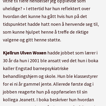
vitne til flere hendelser jeg opplevde som
uheldige? » I ettertid har hun reflektert over
hvordan det kunne ha gått hvis hun på det
tidspunktet hadde hatt noen å henvende seg til,
som kunne hjulpet henne å treffe de riktige
valgene og gitt henne støtte.
Kjellrun Ulven Woxen
hadde jobbet som lærer i
30 år da hun i 2001 ble ansatt ved det hun i boka
kaller Engstad barnepsykiatriske
behandlingshjem og skole. Hun ble klassestyrer
for ei ni år gammel jente. Allerede første dag i
jobben reagerte hun på oppførselen til sin
kollega Jeanett. I boka beskriver hun hvordan