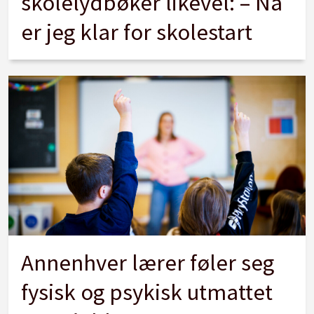
skolelydbøker likevel: – Nå
er jeg klar for skolestart
Annenhver lærer føler seg
fysisk og psykisk utmattet