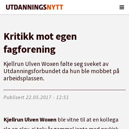
Kritikk mot egen
fagforening
Kjellrun Ulven Woxen følte seg sveket av
Utdanningsforbundet da hun ble mobbet på
arbeidsplassen.
Publisert
22.05.2017 - 12:51
Kjellrun Ulven Woxen
ble vitne til at en kollega
slo en elev, ei tolv år gammel jente med psykisk