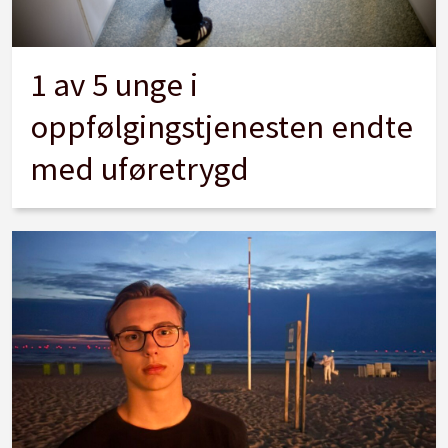
1 av 5 unge i
oppfølgingstjenesten endte
med uføretrygd