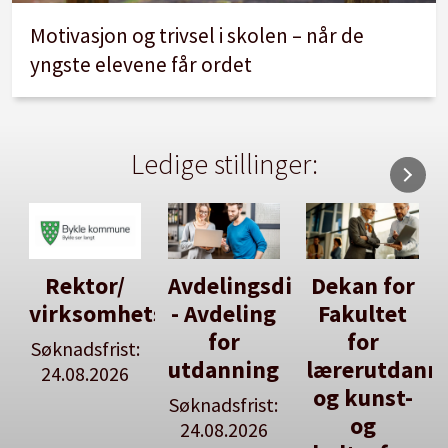
Motivasjon og trivsel i skolen – når de
yngste elevene får ordet
Ledige stillinger:
Avdelingsdirektør
Dekan for
Her kan
tsleiar
- Avdeling
Fakultet
du utlyse
for
for
en ledig
:
utdanning
lærerutdanning
stilling
og kunst-
Søknadsfrist:
Se våre
og
24.08.2026
stillingspakker