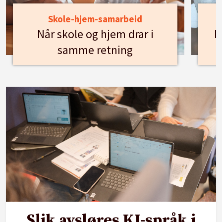
Skole-hjem-samarbeid
Når skole og hjem drar i
H
samme retning
Slik avsløres KI-språk i