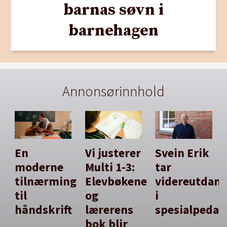
barnas søvn i
barnehagen
Annonsørinnhold
En
Vi justerer
Svein Erik
moderne
Multi 1-3:
tar
tilnærming
Elevbøkene
videreutdan
til
og
i
håndskrift
lærerens
spesialpedag
bok blir