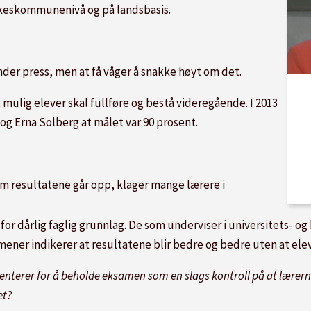
keskommunenivå og på landsbasis.
der press, men at få våger å snakke høyt om det.
 mulig elever skal fullføre og bestå videregående. I 2013
og Erna Solberg at målet var 90 prosent.
om resultatene går opp, klager mange lærere i
or dårlig faglig grunnlag. De som underviser i universitets- og
g mener indikerer at resultatene blir bedre og bedre uten at el
terer for å beholde eksamen som en slags kontroll på at lærerne 
et?