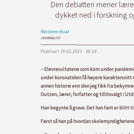
Den debatten mener lærer, t
dykket ned i forskning o
Marianne
Ruud
JOURNALIST
Publisert
19.02.2023 - 00:24
– Elevresultatene som kom under pandemien
under koronatiden få høyere karaktersnitt en
annen historie enn den jeg fikk fra bekymr
Outzen, lærer, forfatter og tillitsvalgt i U
Han begynte å grave. Det han fant er blitt t
Først så han på hvordan skolemyndighetene 