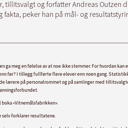
illitsvalgt og forfatter Andreas Outzen det
g fakta, peker han på mål- og resultatstyri
 ga meg en følelse av at noe ikke stemmer. For hvordan kan el
n før? I tillegg fullførte flere elever enn noen gang. Statistikk
ede lærere på personalrommet og på samlinger med tillitsvalgte
tdanningsforbundet.
il boka «Vitnemålsfabrikken».
selv forklarer resultatene.