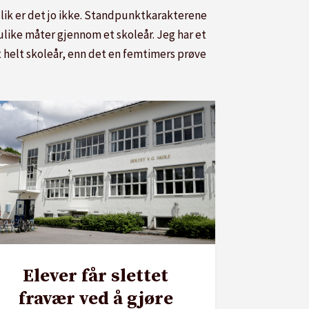
ik er det jo ikke. Standpunktkarakterene
ulike måter gjennom et skoleår. Jeg har et
 helt skoleår, enn det en femtimers prøve
Elever får slettet
fravær ved å gjøre