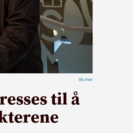
esses til å
akterene