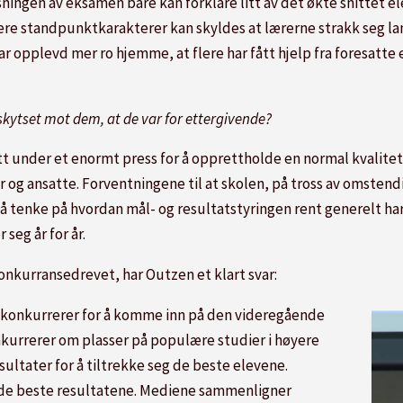
ngen av eksamen bare kan forklare litt av det økte snittet ele
re standpunktkarakterer kan skyldes at lærerne strakk seg lan
ar opplevd mer ro hjemme, at flere har fått hjelp fra foresatte el
 skytset mot dem, at de var for ettergivende?
satt under et enormt press for å opprettholde en normal kvalite
r og ansatte. Forventningene til at skolen, på tross av omstend
 å tenke på hvordan mål- og resultatstyringen rent generelt har 
eg år for år.
nkurransedrevet, har Outzen et klart svar:
t konkurrerer for å komme inn på den videregående
nkurrerer om plasser på populære studier i høyere
sultater for å tiltrekke seg de beste elevene.
 de beste resultatene. Mediene sammenligner