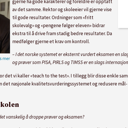
gjerne ha gode karakterer og foreldre er opptatt
av det samme. Rektor og skoleeier vil gjerne vise
til gode resultater. Ordninger som «fritt
skolevalg» og «pengene følger eleven» bidrar
ekstra til å drive fram stadig bedre resultater. Da
medfølger gjerne et krav om kontroll.
– I det norske systemet er eksternt vurdert eksamen en sla
og prøver som PISA, PIRLS og TIMSS er en slags internasjon
 det vi kaller «teach to the test». I tillegg blir disse enkle sam
om det nasjonale kvalitetsvurderingssystemet og redusere mål-
skolen
r det vanskelig å droppe prøver og eksamen?