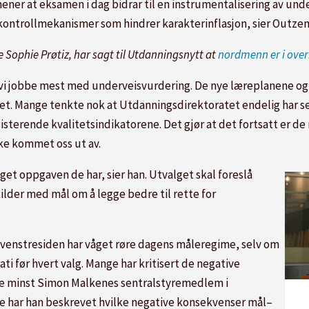
 mener at eksamen i dag bidrar til en instrumentalisering av u
e kontrollmekanismer som hindrer karakterinflasjon, sier Outzen
e Sophie Prøtiz, har sagt til Utdanningsnytt at
nordmenn er i ove
al vi jobbe mest med underveisvurdering. De nye læreplanene og 
et. Mange tenkte nok at Utdanningsdirektoratet endelig har se
eksisterende kvalitetsindikatorene. Det gjør at det fortsatt er 
ke kommet oss ut av.
et oppgaven de har, sier han. Utvalget skal foreslå
ilder med mål om å legge bedre til rette for
å venstresiden har våget røre dagens måleregime, selv om
i før hvert valg. Mange har kritisert de negative
e minst Simon Malkenes sentralstyremedlem i
 har han beskrevet hvilke negative konsekvenser mål–