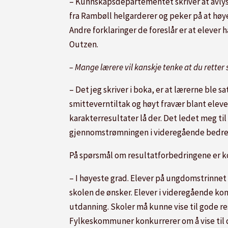
– Kunnskapsdepartementet skriver at avlysni
fra Rambøll helgarderer og peker på at høye
Andre forklaringer de foreslår er at elever h
Outzen.
– Mange lærere vil kanskje tenke at du retter
– Det jeg skriver i boka, er at lærerne ble 
smitteverntiltak og høyt fravær blant eleve
karakterresultater lå der. Det ledet meg til
gjennomstrømningen i videregående bedrer s
På spørsmål om resultatforbedringene er ko
– I høyeste grad. Elever på ungdomstrinne
skolen de ønsker. Elever i videregående ko
utdanning. Skoler må kunne vise til gode re
Fylkeskommuner konkurrerer om å vise til