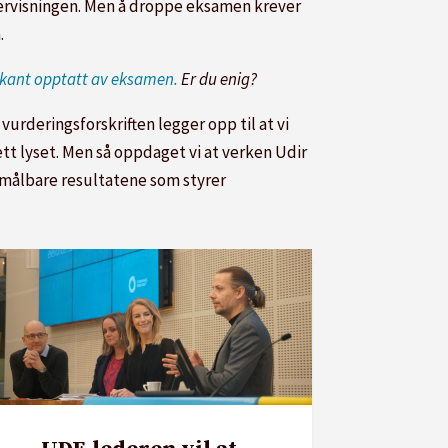
ndervisningen. Men å droppe eksamen krever
.
rkant opptatt av eksamen.
Er du enig?
vurderingsforskriften legger opp til at vi
tt lyset. Men så oppdaget vi at verken Udir
de målbare resultatene som styrer