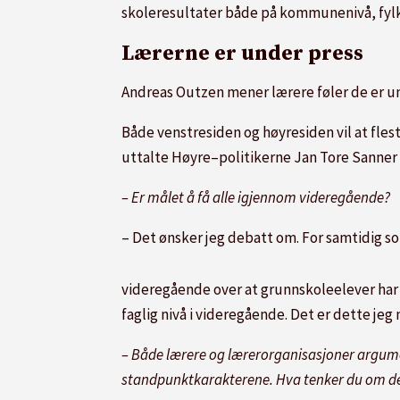
skoleresultater både på kommunenivå, fyl
Lærerne er under press
Andreas Outzen mener lærere føler de er un
Både venstresiden og høyresiden vil at flest
uttalte Høyre–politikerne Jan Tore Sanner 
– Er målet å få alle igjennom videregående?
– Det ønsker jeg debatt om. For samtidig s
videregående over at grunnskoleelever har f
faglig nivå i videregående. Det er dette je
– Både lærere og lærerorganisasjoner argumen
standpunktkarakterene. Hva tenker du om d