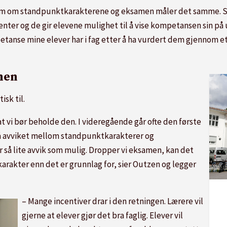
 som om standpunktkarakterene og eksamen måler det samme. Sl
nter og de gir elevene mulighet til å vise kompetansen sin på 
etanse mine elever har i fag etter å ha vurdert dem gjennom et
men
sk til.
t vi bør beholde den. I videregående går ofte den første
på avviket mellom standpunktkarakterer og
 så lite avvik som mulig. Dropper vi eksamen, kan det
karakter enn det er grunnlag for, sier Outzen og legger
– Mange incentiver drar i den retningen. Lærere vil
gjerne at elever gjør det bra faglig. Elever vil