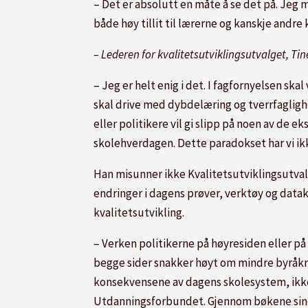
– Det er absolutt en måte å se det på. Jeg
både høy tillit til lærerne og kanskje andr
– Lederen for kvalitetsutviklingsutvalget, Tin
– Jeg er helt enig i det. I fagfornyelsen sk
skal drive med dybdelæring og tverrfagligh
eller politikere vil gi slipp på noen av de 
skolehverdagen. Dette paradokset har vi ik
Han misunner ikke Kvalitetsutviklingsutvalg
endringer i dagens prøver, verktøy og datak
kvalitetsutvikling.
– Verken politikerne på høyresiden eller p
begge sider snakker høyt om mindre byråkrat
konsekvensene av dagens skolesystem, ikk
Utdanningsforbundet. Gjennom bøkene sine