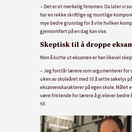
– Det er et merkelig fenomen. Da later vi
har en rekke skriftlige og muntlige kompone
mye bedre grunnlag for å vite hvilken komp
gjennomført på en dag kan vise.
Skeptisk til å droppe eksa
Men å kutte ut eksamen er han likevel skepti
– Jeg forstår lærere som argumenterer for a
uken av skoleåret med til å sette søkelys 
eksamenskarakterer på egen skole. Målet er
være fristende for lærere å gi elever bedre 
til: