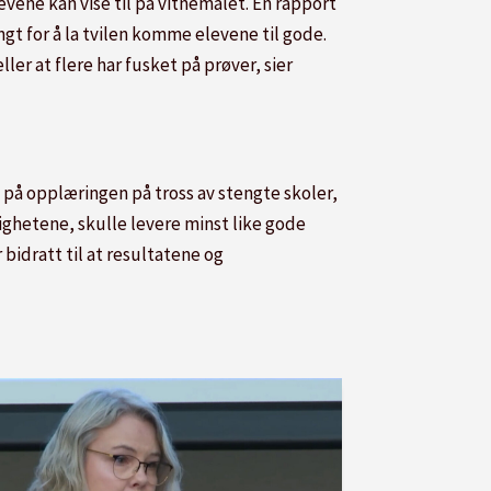
vene kan vise til på vitnemålet. En rapport
gt for å la tvilen komme elevene til gode.
ler at flere har fusket på prøver, sier
t på opplæringen på tross av stengte skoler,
ighetene, skulle levere minst like gode
bidratt til at resultatene og