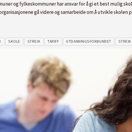
mmuner og fylkeskommuner har ansvar for å gi et best mulig skol
rganisasjonene gå videre og samarbeide om å utvikle skolen på
R
SKOLE
STREIK
TARIFF
UTDANNINGSFORBUNDET
STREIK