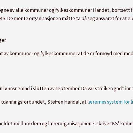
egne av alle kommuner og fylkeskommuner i landet, bortsett fra
 KS. De mente organisasjonen måtte ta på seg ansvaret for at el
ger.
nt av kommuner og fylkeskommuner at de er fornøyd med medle
 lønnsnemnd i slutten av september. Da var streiken godt inne 
 Utdanningsforbundet, Steffen Handal, at l
ærernes system for å
.
rholdet mellom dem og lærerorganisasjonene, skriver KS' komm