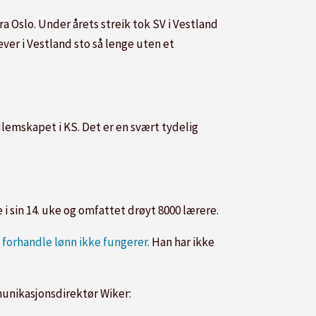
 Oslo. Under årets streik tok SV i Vestland
ever i Vestland sto så lenge uten et
mskapet i KS. Det er en svært tydelig
i sin 14. uke og omfattet drøyt 8000 lærere.
 forhandle lønn ikke fungerer.
Han har ikke
unikasjonsdirektør Wiker: