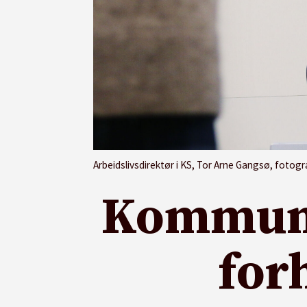
Arbeidslivsdirektør i KS, Tor Arne Gangsø, fotogr
Kommune
for