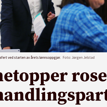
afert ved starten av årets lønnsoppgjør.
Foto: Jørgen Jelstad
topper rose
handlingspar