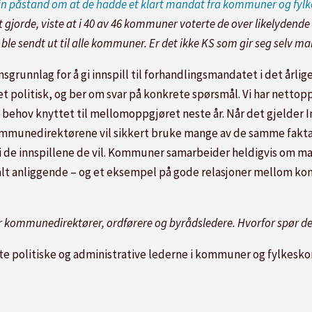
 sin påstand om at de hadde et klart mandat fra kommuner og f
jorde, viste at i 40 av 46 kommuner voterte de over likelydende f
ble sendt ut til alle kommuner. Er det ikke KS som gir seg selv m
sgrunnlag for å gi innspill til forhandlingsmandatet i det årl
 politisk, og ber om svar på konkrete spørsmål. Vi har nettop
g behov knyttet til mellomoppgjøret neste år. Når det gjelder In
Kommunedirektørene vil sikkert bruke mange av de samme faktae
å gi de innspillene de vil. Kommuner samarbeider heldigvis om 
onalt anliggende – og et eksempel på gode relasjoner mellom 
kommunedirektører, ordførere og byrådsledere. Hvorfor spør der
ste politiske og administrative lederne i kommuner og fylke