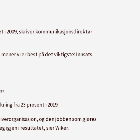
t i 2009, skriver kommunikasjonsdirektør
ner vi er best på det viktigste: Innsats
n».
ning fra 23 prosent i 2019.
giverorganisasjon, og den jobben som gjøres
igjen i resultatet, sier Wiker.