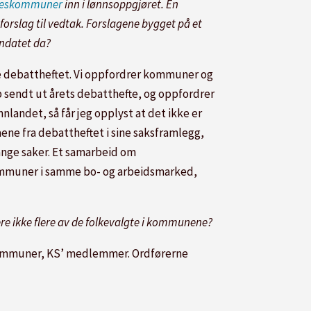
ylkeskommuner
inn i lønnsoppgjøret. En
orslag til vedtak. Forslagene bygget på et
andatet da?
ige debattheftet. Vi oppfordrer kommuner og
p sendt ut årets debatthefte, og oppfordrer
nlandet, så får jeg opplyst at det ikke er
ne fra debattheftet i sine saksframlegg,
mange saker. Et samarbeid om
kommuner i samme bo- og arbeidsmarked,
e ikke flere av de folkevalgte i kommunene?
skommuner, KS’ medlemmer. Ordførerne