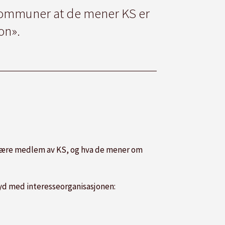
kommuner at de mener KS er
on».
være medlem av KS, og hva de mener om
øyd med interesseorganisasjonen: