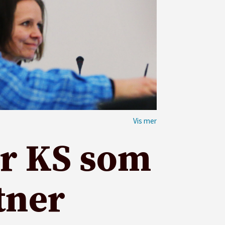
r KS som
tner