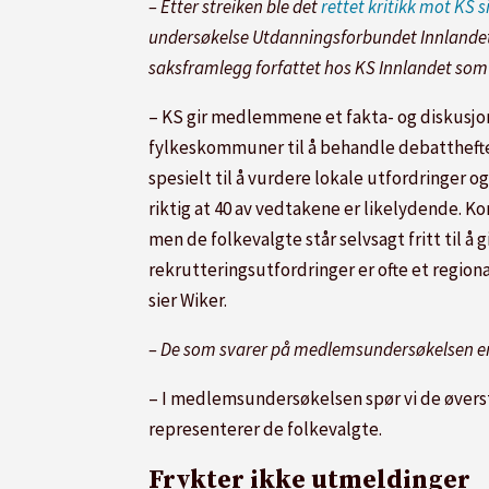
– Etter streiken ble det
rettet kritikk mot KS
undersøkelse Utdanningsforbundet Innlandet g
saksframlegg forfattet hos KS Innlandet som 
– KS gir medlemmene et fakta- og diskusjon
fylkeskommuner til å behandle debattheftet
spesielt til å vurdere lokale utfordringer o
riktig at 40 av vedtakene er likelydende. 
men de folkevalgte står selvsagt fritt til 
rekrutteringsutfordringer er ofte et regi
sier Wiker.
– De som svarer på medlemsundersøkelsen er 
– I medlemsundersøkelsen spør vi de øver
representerer de folkevalgte.
Frykter ikke utmeldinger