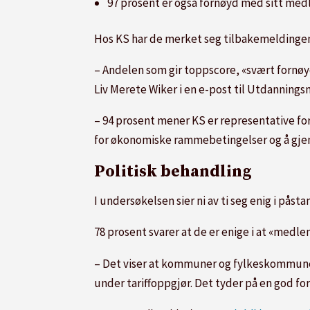
97 prosent er også fornøyd med sitt med
Hos KS har de merket seg tilbakemeldinge
– Andelen som gir toppscore, «svært fornø
Liv Merete Wiker i en e-post til Utdanningsn
– 94 prosent mener KS er representative fo
for økonomiske rammebetingelser og å gjenn
Politisk behandling
I undersøkelsen sier ni av ti seg enig i pås
78 prosent svarer at de er enige i at «medle
– Det viser at kommuner og fylkeskommuner 
under tariffoppgjør. Det tyder på en god fo