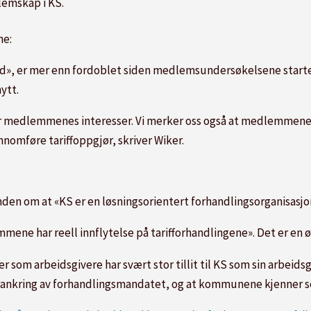
lemskap i KS.
ne:
yd», er mer enn fordoblet siden medlemsundersøkelsene starte
ytt.
r medlemmenes interesser. Vi merker oss også at medlemmene me
omføre tariffoppgjør, skriver Wiker.
tanden om at «KS er en løsningsorientert forhandlingsorganisasjo
mmene har reell innflytelse på tarifforhandlingene». Det er en øk
som arbeidsgivere har svært stor tillit til KS som sin arbeids
rankring av forhandlingsmandatet, og at kommunene kjenner seg 