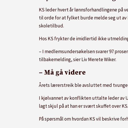
KS leder hvert år lønnsforhandlingene på v
til orde for at fylket burde melde seg ut av
skoletilbud.
Hos KS frykter de imidlertid ikke utmeldin
– I medlemsundersøkelsen svarer 97 prose
tilbakemelding, sier Liv Merete Wiker.
– Må gå videre
Årets lærerstreik ble avsluttet med tvungen
I kjølvannet av konflikten uttalte leder av
lagt skjul på at han er svært skuffet over KS
På spørsmål om hvordan KS vil beskrive fo