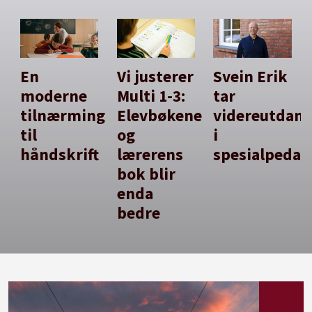
En
Vi justerer
Svein Erik
moderne
Multi 1-3:
tar
tilnærming
Elevbøkene
videreutdan
til
og
i
håndskrift
lærerens
spesialpedag
bok blir
enda
bedre