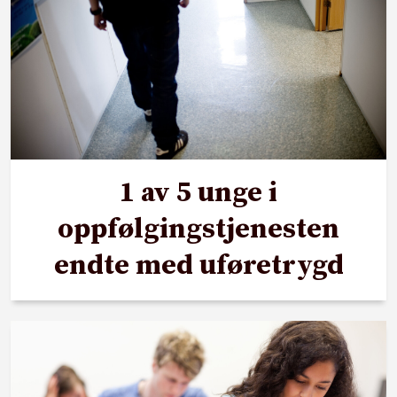
1 av 5 unge i
oppfølgingstjenesten
endte med uføretrygd