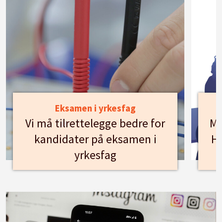
Eksamen i yrkesfag
Vi må tilrettelegge bedre for
Mø
kandidater på eksamen i
Hu
yrkesfag