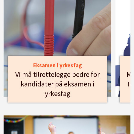
Eksamen i yrkesfag
Vi må tilrettelegge bedre for
Mø
kandidater på eksamen i
Hu
yrkesfag