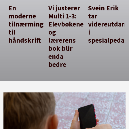
En
Vi justerer
Svein Erik
moderne
Multi 1-3:
tar
tilnærming
Elevbøkene
videreutdan
til
og
i
håndskrift
lærerens
spesialpedag
bok blir
enda
bedre