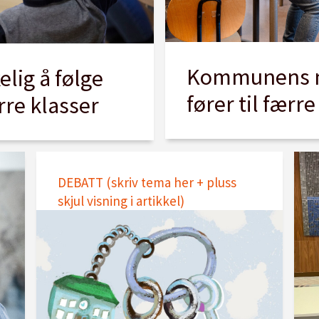
Kommunens m
lig å følge
fører til færr
re klasser
DEBATT (skriv tema her + pluss
skjul visning i artikkel)