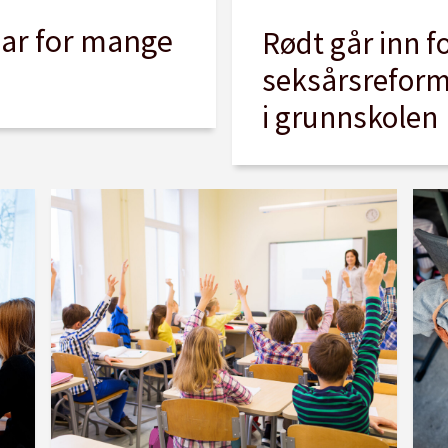
har for mange
Rødt går inn f
seksårsreform
i grunnskolen