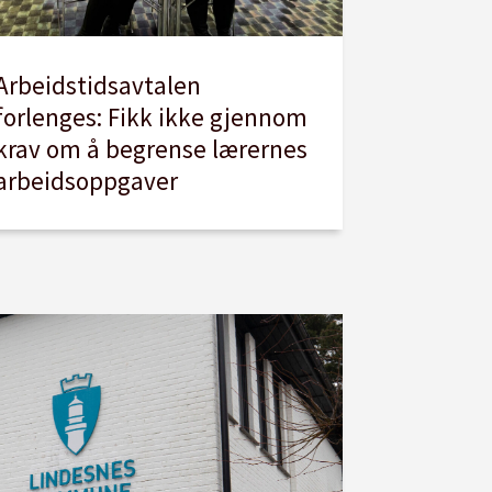
Arbeidstidsavtalen
forlenges: Fikk ikke gjennom
krav om å begrense lærernes
arbeidsoppgaver