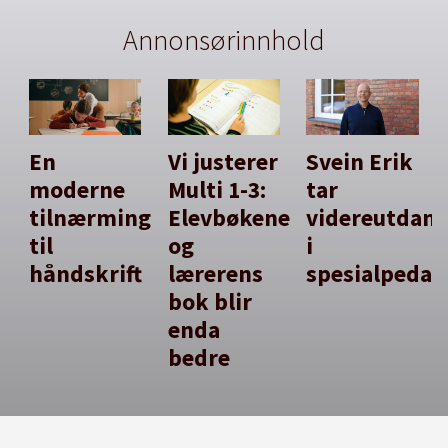
Annonsørinnhold
En
Vi justerer
Svein Erik
moderne
Multi 1-3:
tar
tilnærming
Elevbøkene
videreutdan
til
og
i
håndskrift
lærerens
spesialpedag
bok blir
enda
bedre