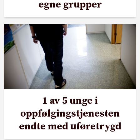
egne grupper
1 av 5 unge i
oppfølgingstjenesten
endte med uføretrygd