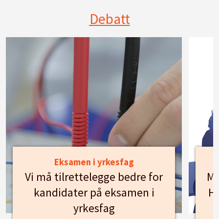
Debatt
Eksamen i yrkesfag
Vi må tilrettelegge bedre for
Mø
kandidater på eksamen i
Hu
yrkesfag