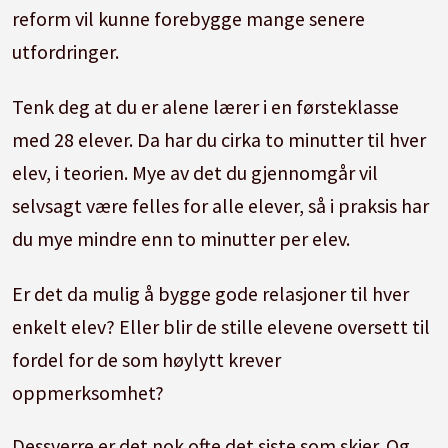
reform vil kunne forebygge mange senere
utfordringer.
Tenk deg at du er alene lærer i en førsteklasse
med 28 elever. Da har du cirka to minutter til hver
elev, i teorien. Mye av det du gjennomgår vil
selvsagt være felles for alle elever, så i praksis har
du mye mindre enn to minutter per elev.
Er det da mulig å bygge gode relasjoner til hver
enkelt elev? Eller blir de stille elevene oversett til
fordel for de som høylytt krever
oppmerksomhet?
Dessverre er det nok ofte det siste som skjer. Og