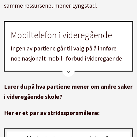
samme ressursene, mener Lyngstad.
Mobiltelefon i videregående
Ingen av partiene går til valg på å innføre
noe nasjonalt mobil- forbud i videregående
skole.
Men Utdanningsdirektoratet anbefalte i fjor
Lurer du på hva partiene mener om andre saker
at mobiltelefoner fjernes fra klasserommet i
i videregående skole?
undervisningstiden, også i videregående
Her er et par av stridsspørsmålene:
skole.
64 prosent av de videregående skolene har