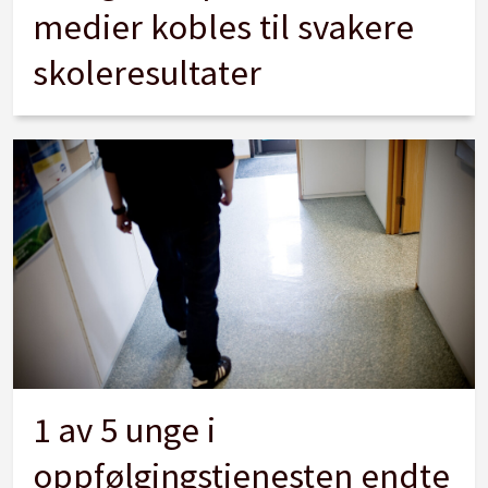
medier kobles til svakere
skoleresultater
1 av 5 unge i
oppfølgingstjenesten endte