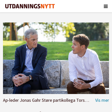
Ap-leder Jonas Gahr Støre partikollega Torstein Tvedt Solberg vil stanse regjeringens forslag om fritt skolevalg.