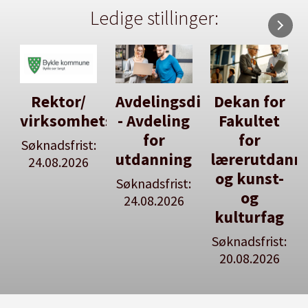
Ledige stillinger:
Avdelingsdirektør
Dekan for
Her kan
tsleiar
- Avdeling
Fakultet
du utlyse
for
for
en ledig
:
utdanning
lærerutdanning
stilling
og kunst-
Søknadsfrist:
Se våre
og
24.08.2026
stillingspakker
kulturfag
Søknadsfrist:
20.08.2026