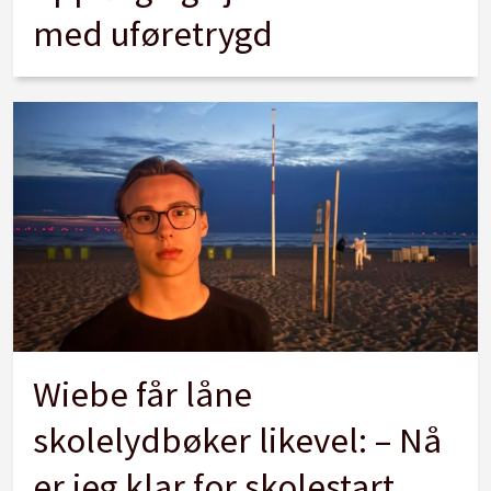
med uføretrygd
Wiebe får låne
skolelydbøker likevel: – Nå
er jeg klar for skolestart