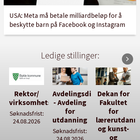
USA: Meta må betale milliardbeløp for å
beskytte barn på Facebook og Instagram
Ledige stillinger:
Avdelingsdirektør
Dekan for
Her kan
tsleiar
- Avdeling
Fakultet
du utlyse
for
for
en ledig
:
utdanning
lærerutdanning
stilling
og kunst-
Søknadsfrist:
Se våre
og
24.08.2026
stillingspakker