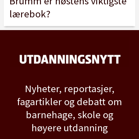
Brumm er høstens viktigste
lærebok?
Nyheter, reportasjer,
fagartikler og debatt om
barnehage, skole og
høyere utdanning