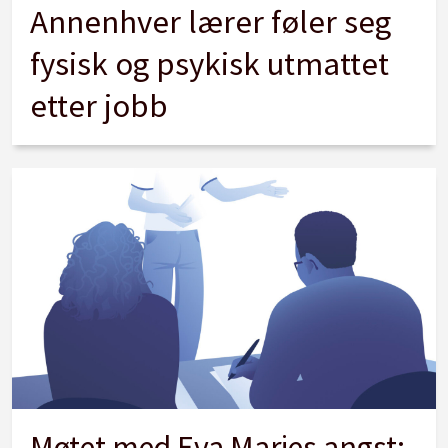
Annenhver lærer føler seg
fysisk og psykisk utmattet
etter jobb
Møtet med Eva Maries angst: