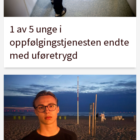
1 av 5 unge i
oppfølgingstjenesten endte
med uføretrygd