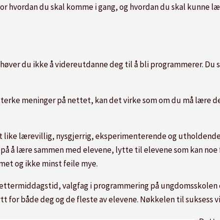
or hvordan du skal komme i gang, og hvordan du skal kunne læ
øver du ikke å videreutdanne deg til å bli programmerer. Du sk
 sterke meninger på nettet, kan det virke som om du må lære
st like lærevillig, nysgjerrig, eksperimenterende og utholdend
å å lære sammen med elevene, lytte til elevene som kan noe fra
met og ikke minst feile mye.
å ettermiddagstid, valgfag i programmering på ungdomsskolen
tt for både deg og de fleste av elevene. Nøkkelen til suksess vi