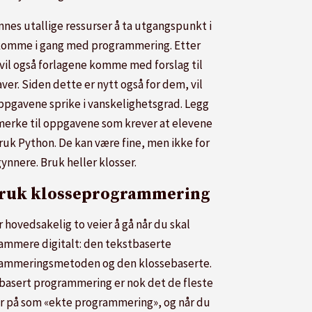
nnes utallige ressurser å ta utgangspunkt i
 komme i gang med programmering. Etter
 vil også forlagene komme med forslag til
er. Siden dette er nytt også for dem, vil
ppgavene sprike i vanskelighetsgrad. Legg
merke til oppgavene som krever at elevene
bruk Python. De kan være fine, men ikke for
ynnere. Bruk heller klosser.
Bruk klosseprogrammering
 hovedsakelig to veier å gå når du skal
ammere digitalt: den tekstbaserte
ammeringsmetoden og den klossebaserte.
basert programmering er nok det de fleste
r på som «ekte programmering», og når du