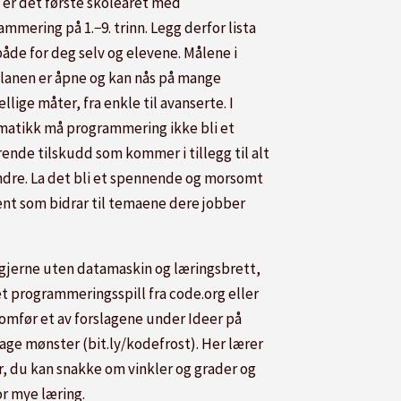
 er det første skoleåret med
mmering på 1.−9. trinn. Legg derfor lista
både for deg selv og elevene. Målene i
lanen er åpne og kan nås på mange
ellige måter, fra enkle til avanserte. I
atikk må programmering ikke bli et
rende tilskudd som kommer i tillegg til alt
ndre. La det bli et spennende og morsomt
nt som bidrar til temaene dere jobber
 gjerne uten datamaskin og læringsbrett,
et programmeringsspill fra code.org eller
omfør et av forslagene under Ideer på
lage mønster (bit.ly/kodefrost). Her lærer
, du kan snakke om vinkler og grader og
r mye læring.