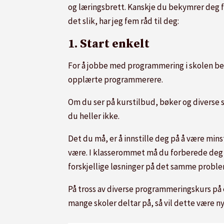
og læringsbrett. Kanskje du bekymrer deg f
det slik, har jeg fem råd til deg:
1. Start enkelt
For å jobbe med programmering i skolen beh
opplærte programmerere.
Om du ser på kurstilbud, bøker og diverse
du heller ikke.
Det du må, er å innstille deg på å være min
være. I klasserommet må du forberede deg p
forskjellige løsninger på det samme proble
På tross av diverse programmeringskurs p
mange skoler deltar på, så vil dette være ny