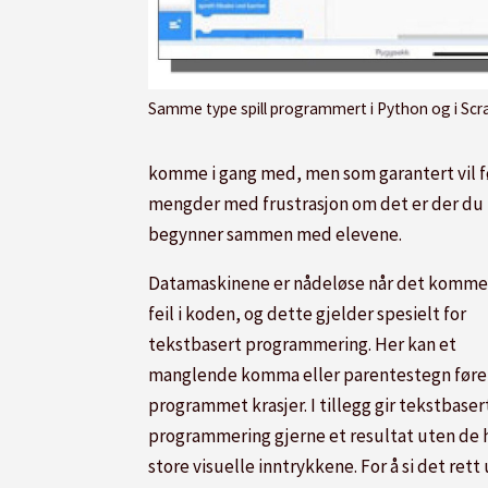
Samme type spill programmert i Python og i Scratch. Scra
komme i gang med, men som garantert vil fø
mengder med frustrasjon om det er der du
begynner sammen med elevene.
Datamaskinene er nådeløse når det kommer
feil i koden, og dette gjelder spesielt for
tekstbasert programmering. Her kan et
manglende komma eller parentestegn føre t
programmet krasjer. I tillegg gir tekstbaser
programmering gjerne et resultat uten de 
store visuelle inntrykkene. For å si det rett 