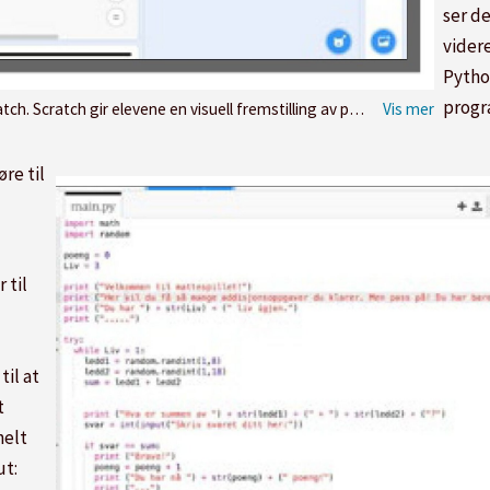
ser d
vider
Pytho
progr
tch gir elevene en visuell fremstilling av programmeringen.
re til
 til
il at
t
helt
ut: