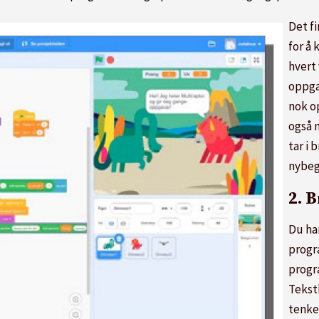
Det fi
for å
hvert
oppgav
nok o
også 
tar i 
nybeg
2. 
Du har
progr
progr
Tekst
tenke