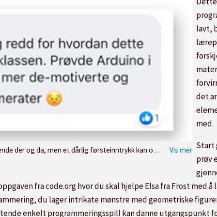
Dette
progra
lavt, 
lærep
forskj
matem
forvir
det a
eleme
med.
Start
nntrykk kan også ødelegge elevenes motivasjon for alt som har med programmering å gjøre.
prøv 
gjenn
oppgaven fra code.org hvor du skal hjelpe Elsa fra Frost med å 
mmering, du lager intrikate mønstre med geometriske figurer
nelatende enkelt programmeringsspill kan danne utgangspunkt fo