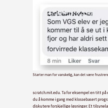
Starter man for vanskelig, kan det være frustrerende der og da, men et dårlig førstei
scratch.mit.edu. Ta for eksempel en titt på 
du å komme i gang med klossebasert progra
diskutere forskjellige løsninger. Et tilsy