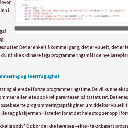
lever
nn i.
også
ng
esnutter. Det er enkelt å komme i gang, det er visuelt, det e
 kan du nå alle ordinære fags programmeringsmål i de nye lærep
ammering og tverrfaglighet
estring allerede i første programmeringstime. De vil kunne ek
 kommaer eller lete opp krøllparentesen på tastaturet. Det ene
 klossebaserte programmeringsspråk gir en umiddelbar visuell
spille seg på skjermen − i stedet for at det hele stopper opp i fo
kkelig godt? Og bør de ikke lære seg «ekte» tekstbasert progr