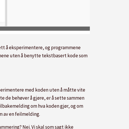
r lett å eksperimentere, og programmene
lanene uten å benytte tekstbasert kode som
sperimentere med koden uten å måtte vite
ste de behøver å gjøre, er å sette sammen
 tilbakemelding om hva koden gjør, og om
rm av en feilmelding.
ammering? Nei. Vi skal som sagt ikke