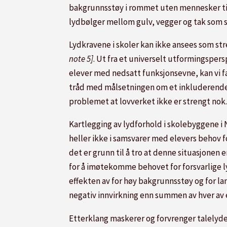
bakgrunnsstøy i rommet uten mennesker til s
lydbølger mellom gulv, vegger og tak som s
Lydkravene i skoler kan ikke ansees som str
note
5]
.
Ut fra et universelt utformingspersp
elever med nedsatt funksjonsevne, kan vi fak
tråd med målsetningen om et inkluderende fe
problemet at lovverket ikke er strengt no
Kartlegging av lydforhold i skolebyggene i
heller ikke i samsvarer med elevers behov f
det er grunn til å tro at denne situasjonen
for å imøtekomme behovet for forsvarlige l
effekten av for høy bakgrunnsstøy og for l
negativ innvirkning enn summen av hver av e
Etterklang maskerer og forvrenger talelyden