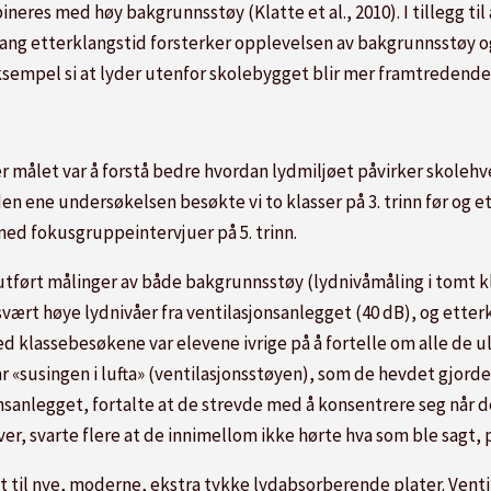
res med høy bakgrunnsstøy (Klatte et al., 2010). I tillegg til 
 lang etterklangstid forsterker
opplevelsen
av bakgrunnsstøy og
eksempel si at lyder utenfor skolebygget blir mer framtredende (C
r målet var å forstå bedre hvordan lydmiljøet påvirker skoleh
den ene undersøkelsen besøkte vi to klasser på 3. trinn før og
ed fokusgruppeintervjuer på 5. trinn.
utført målinger av både bakgrunnsstøy (lydnivåmåling i tomt k
svært høye lydnivåer fra ventilasjonsanlegget (40 dB), og ett
d klassebesøkene var elevene ivrige på å fortelle om alle de u
 «susingen i lufta»
(ventilasjonsstøyen), som de hevdet gjorde 
onsanlegget, fortalte at de strevde med å konsentrere seg når 
r, svarte flere at de innimellom ikke hørte
hva som ble sagt, 
t til nye, moderne, ekstra tykke lydabsorberende plater. Vent