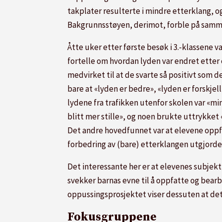
takplater resulterte i mindre etterklang, o
Bakgrunnsstøyen, derimot, forble på samm
Åtte uker etter første besøk i 3.-klassene v
fortelle om hvordan lyden var endret etter 
medvirket til at de svarte så positivt som d
bare at «lyden er bedre», «lyden er forskjell
lydene fra trafikken utenfor skolen var «mi
blitt mer stille»
,
og noen brukte uttrykket «
Det andre hovedfunnet var at elevene oppf
forbedring av (bare) etterklangen utgjorde 
Det interessante her er at elevenes subjekt
svekker barnas evne til å oppfatte og bear
oppussingsprosjektet viser dessuten at det e
Fokusgruppene