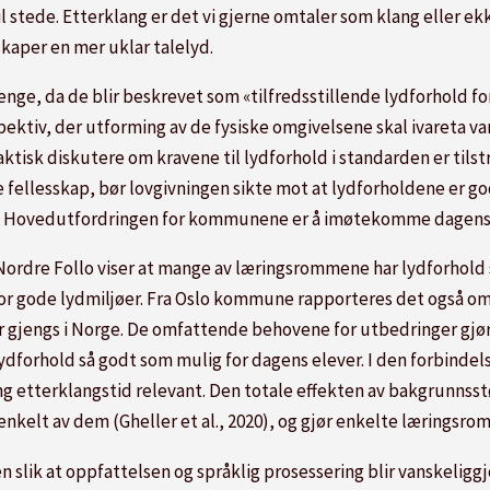
tede. Etterklang er det vi gjerne omtaler som klang eller ekko
kaper en mer uklar talelyd.
enge, da de blir beskrevet som «tilfredsstillende lydforhold fo
ektiv, der utforming av de fysiske omgivelsene skal ivareta va
tisk diskutere om kravene til lydforhold i standarden er tilstre
llesskap, bør lovgivningen sikte mot at lydforholdene er gode 
k. Hovedutfordringen for kommunene er å imøtekomme dagens 
 Nordre Follo viser at mange av læringsrommene
har lydforhold
or gode lydmiljøer.
Fra Oslo kommune rapporteres det også om s
 er gjengs i Norge. De omfattende behovene for utbedringer gjø
ydforhold så godt som mulig for dagens elever.
I den forbinde
ang etterklangstid relevant. Den totale effekten av bakgrunns
nkelt av dem (Gheller et al., 2020), og gjør enkelte læringsro
 slik at oppfattelsen og språklig prosessering blir vanskeliggj