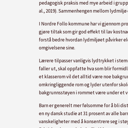
pedagogisk praksis med mye arbeid i gruppe
al., 2019). Sammenhengen mellom lydmiljø 
I Nordre Follo kommune har vi gjennom pr
gjøre tiltak som gir god effekt til lav kostn
forstå bedre hvordan lydmiljøet påvirker e
omgivelsene sine.
Lærere tilpasser vanligvis lydtrykket i ste
faller ut, skal oppfatte hva som blir formidl
et klasserom vil det alltid være noe bakgrun
omkringliggende rom og lyder utenfor skoleb
bakgrunnsstøyen i rommet være under et vis
Barn er generelt mer følsomme for å bli distr
en ny dansk studie at 31 prosent av alle barn
vanskeligheter med å konsentrere seg i støye