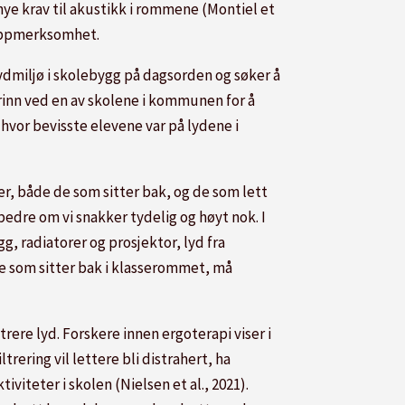
ye krav til akustikk i rommene (Montiel et
 oppmerksomhet.
ydmiljø i skolebygg på dagsorden og søker å
 trinn ved en av skolene i kommunen for å
hvor bevisste elevene var på lydene i
er, både de som sitter bak, og de som lett
 bedre om vi snakker tydelig og høyt nok. I
g, radiatorer og prosjektor, lyd fra
de som sitter bak i klasserommet, må
ltrere lyd. Forskere innen ergoterapi viser i
trering vil lettere bli distrahert, ha
viteter i skolen (Nielsen et al., 2021).