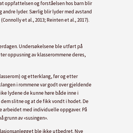
at oppfattelsen og forståelsen hos barn blir
 andre lyder. Særlig blir lyder med avstand
onnolly et al., 2013; Reinten et al., 2017).
verdagen. Undersøkelsene ble utført på
 etter oppusning av klasserommene deres,
lasserom) og etterklang, før og etter
erklangen i rommene var godt over gjeldende
like lydene de kunne høre både inne i
dem slitne og at de fikk vondt i hodet. De
de arbeidet med individuelle oppgaver.
På
på grunn av «susingen».
ilasjonsanlegget ble ikke utbedret. Nye