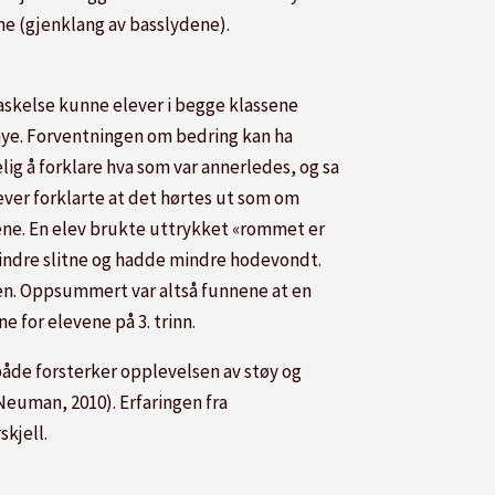
ne (gjenklang av basslydene).
rraskelse kunne elever i begge klassene
 mye. Forventningen om bedring kan ha
lig å forklare
hva
som var annerledes, og sa
elever forklarte at det hørtes ut som om
ydene. En elev brukte uttrykket «rommet er
mindre slitne og hadde mindre hodevondt.
en. Oppsummert var altså funnene at en
 for elevene på 3. trinn.
 både forsterker opplevelsen av støy og
(Neuman, 2010).
Erfaringen fra
skjell.