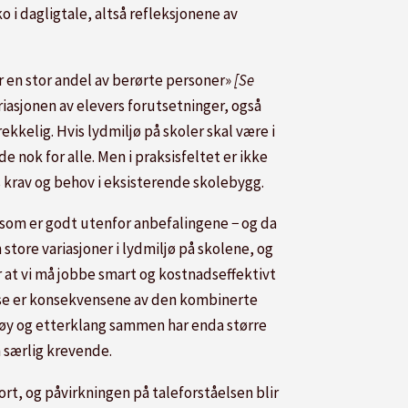
 i dagligtale, altså refleksjonene av
r en stor andel av berørte personer»
[Se
riasjonen av elevers forutsetninger, også
kkelig. Hvis lydmiljø på skoler skal være i
nok for alle. Men i praksisfeltet er ikke
krav og behov i eksisterende skolebygg.
 som er godt utenfor anbefalingene − og da
tore variasjoner i lydmiljø på skolene, og
r at vi må jobbe smart og kostnadseffektivt
lse er konsekvensene av den kombinerte
støy og etterklang sammen har enda større
m særlig krevende.
ort, og
påvirkningen på taleforståelsen blir