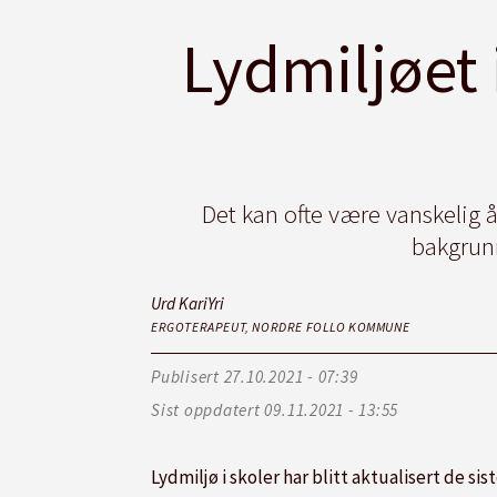
Lydmiljøet 
Det kan ofte være vanskelig 
bakgrunn
Urd Kari
Yri
ERGOTERAPEUT, NORDRE FOLLO KOMMUNE
Publisert
27.10.2021 - 07:39
Sist oppdatert
09.11.2021 - 13:55
Lydmiljø i skoler har blitt aktualisert de 