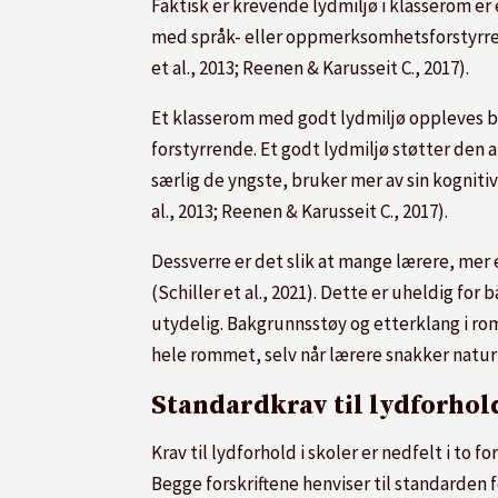
Faktisk er krevende lydmiljø i klasserom er
med språk- eller oppmerksomhetsforstyrrels
et al., 2013; Reenen & Karusseit C., 2017).
Et klasserom med godt lydmiljø oppleves beha
forstyrrende. Et godt lydmiljø støtter den 
særlig de yngste, bruker mer av sin kognitiv
al., 2013; Reenen & Karusseit C., 2017).
Dessverre er det slik at mange lærere, mer 
(Schiller et al., 2021). Dette er uheldig fo
utydelig. B
akgrunnsstøy og etterklang i ro
hele rommet, selv når lærere snakker naturl
Standardkrav til lydforhol
Krav til lydforhold i skoler er nedfelt i to 
Begge forskriftene henviser til standarden 