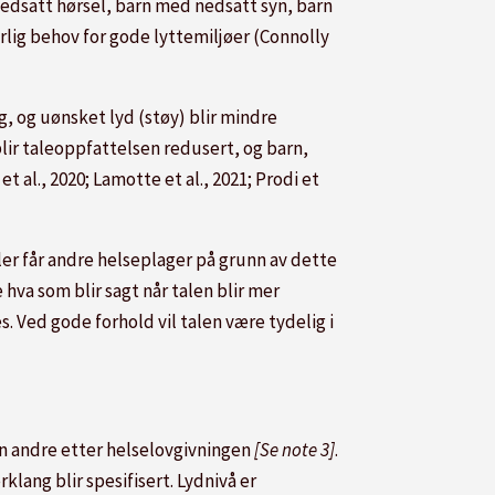
nedsatt hørsel, barn med nedsatt syn, barn
lig behov for gode lyttemiljøer (Connolly
g, og uønsket lyd (støy) blir mindre
lir taleoppfattelsen redusert, og barn,
 al., 2020; Lamotte et al., 2021; Prodi et
ler får andre helseplager på grunn av dette
 hva som blir sagt når talen blir mer
es
. Ved gode forhold vil talen være tydelig i
n andre etter helselovgivningen
[Se note 3]
.
klang blir spesifisert.
Lydnivå er