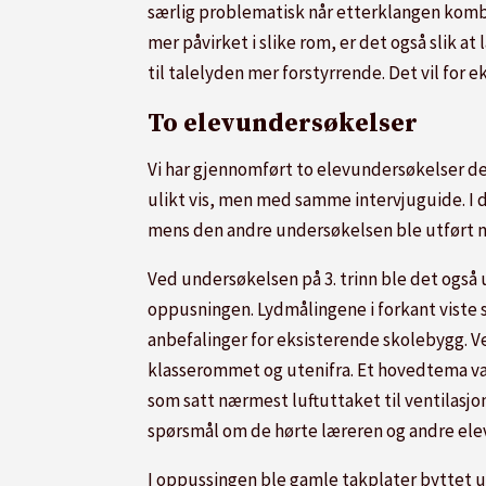
særlig problematisk når etterklangen kombine
mer påvirket i slike rom, er det også slik at
til talelyden mer forstyrrende. Det vil for 
To elevundersøkelser
Vi har gjennomført to elevundersøkelser de
ulikt vis, men med samme intervjuguide. I 
mens den andre undersøkelsen ble utført m
Ved undersøkelsen på 3. trinn ble det også 
oppusningen. Lydmålingene i forkant viste 
anbefalinger for eksisterende skolebygg. Ve
klasserommet og utenifra. Et hovedtema var
som satt nærmest luftuttaket til ventilasj
spørsmål om de hørte læreren og andre eleve
I oppussingen ble gamle takplater byttet u