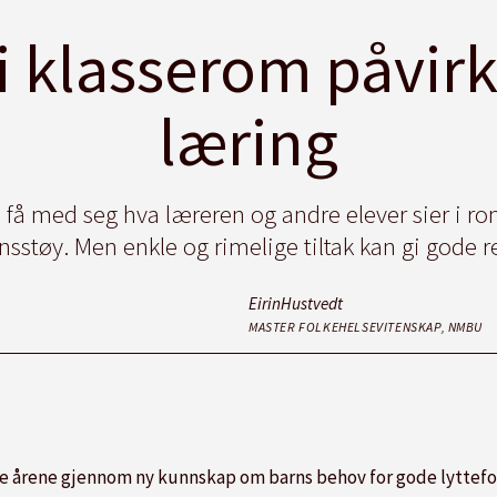
i klasserom påvir
læring
å få med seg hva læreren og andre elever sier i 
sstøy. Men enkle og rimelige tiltak kan gi gode re
Eirin
Hustvedt
MASTER FOLKEHELSEVITENSKAP, NMBU
siste årene gjennom ny kunnskap om barns behov for gode lyttefo