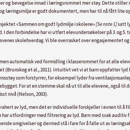
r og bevegelse innad i læringsrommet mer støy. Dette stiller n
og læringsmiljø er godt dokumentert, men har til nå fått lite
osjektet «Sammen om godt lydmiljø i skolene»
[Se note 1]
satt l
ad. I den forbindelse har vi utført elevundersøkelser på 3. og 5.
levenes skolehverdag. Vi ble overrasket over engasjementet og 
mmen automatisk ved formidling i klasserommet for at alle elev
et (Brunskog et al., 2011). Intuitivt vet vi at barn oppfatter lyd
nsstøy som forstyrrer, for eksempel lyder fra ventilasjonsanleg
ygget. For at en stemme skal nå ut til alle elevene, også til 
st nivå (Nelson, 2003).
ahert av lyd, men det er individuelle forskjeller i evnen til å fi
 har utfordringer med filtrering av lyd. Barn med svak auditiv fil
nde omgivelser og dermed stå i fare for å falle ut av læringsakti