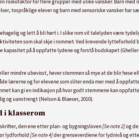
 en risikofaktor for flere grupper med ulike vansker. Barn med 
er, tospråklige elever og barn med sensoriske vansker har sær
gelig og lett å bli hørt i. I slike rom vil talelyden være tydeli
aktiviteten som skal skje i rommet.
Ved krevende lytteforhold b
e kapasitet på å oppfatte lydene og forstå budskapet (Gheller et
eller mindre ubevisst, hever stemmen så mye at de blir hese el
r både lærerne og for elevene som sliter enda mer med å oppfatte
mmet kan gi en indikasjon på hvor godt stemmene kan oppfatt
ig og uanstrengt (Nelson & Blaeser, 2010).
d i klasserom
forskrifter, den ene etter plan- og bygningsloven
[Se note 2]
og de
for lydforhold
[Se note 4]
der grenseverdiene for lydnivå og etter