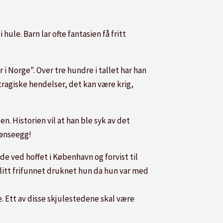
le. Barn lar ofte fantasien få fritt
r i Norge
". Over tre hundre i tallet har han
tragiske hendelser, det kan være krig,
. Historien vil at han ble syk av det
hønseegg!
de ved hoffet i København og forvist til
blitt frifunnet druknet hun da hun var med
. Ett av disse skjulestedene skal være