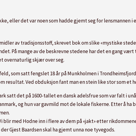
, eller det var noen som hadde gjemt seg for lensmannen i ei hu
midler av tradisjonsstoff, skrevet bok om slike
«mystiske stede
landet. På mange av de beskrevne stedene har det en gang vært 
et overnaturlig skjær over seg.
feld, som satt fengslet 18 år på Munkholmen i Trondheimsfjorden
m resultat. Ved obduksjon fant man en stein like stor som et 
k satt det på 1600-tallet en dansk adelsfrue som var falt i unå
Danmark, og hun var gavmild mot de lokale fiskerne. Etter å ha 
lmen.
Vi blir med Hodne inn i flere av dem på «jakt» etter rikdommene
, der Gjest Baardsen skal ha gjemt unna noe tyvegods.