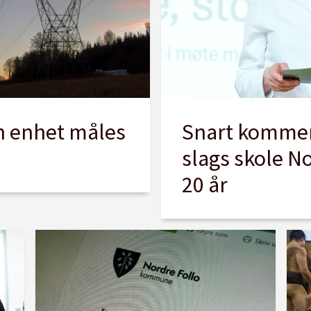
n enhet måles
Snart kommer
slags skole N
20 år