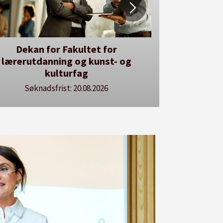
er kan du utlyse en ledig stilling
Se våre stillingspakker