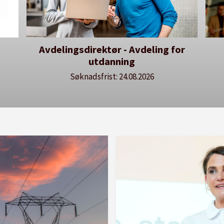
for
Dekan for Fakultet for
H
lærerutdanning og kunst- og
kulturfag
Søknadsfrist: 20.08.2026