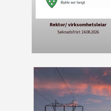
hetsleiar
Avdelingsdirektør - Avdeling 
utdanning
.08.2026
Søknadsfrist: 24.08.2026