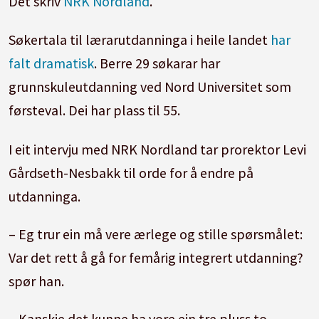
Det skriv
NRK Nordland
.
Søkertala til lærarutdanninga i heile landet
har
falt dramatisk
. Berre 29 søkarar har
grunnskuleutdanning ved Nord Universitet som
førsteval. Dei har plass til 55.
I eit intervju med NRK Nordland tar prorektor Levi
Gårdseth-Nesbakk til orde for å endre på
utdanninga.
– Eg trur ein må vere ærlege og stille spørsmålet:
Var det rett å gå for femårig integrert utdanning?
spør han.
– Kanskje det kunne ha vore ein tre pluss to-