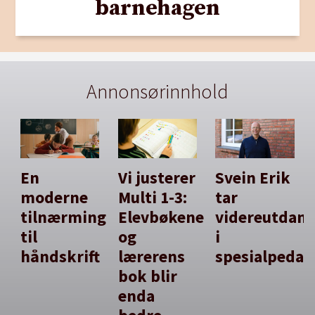
barnehagen
Annonsørinnhold
En
Vi justerer
Svein Erik
moderne
Multi 1-3:
tar
tilnærming
Elevbøkene
videreutdan
til
og
i
håndskrift
lærerens
spesialpedag
bok blir
enda