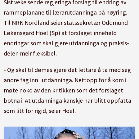
Sist veke sende regjeringa forslag til endring av
rammeplanane til lærarutdanninga på høyring.
Til NRK Nordland seier statssekretær Oddmund
Løkensgard Hoel (Sp) at forslaget inneheld
endringar som skal gjere utdanninga og praksis-
delen meir fleksibel.
- Og skal til dømes gjere det lettare å ta med seg
andre fag inn i utdanninga. Nettopp for å kom i
møte noko av den kritikken som det forslaget
botna i. At utdanninga kanskje har blitt oppfatta
som litt for rigid, seier Hoel.