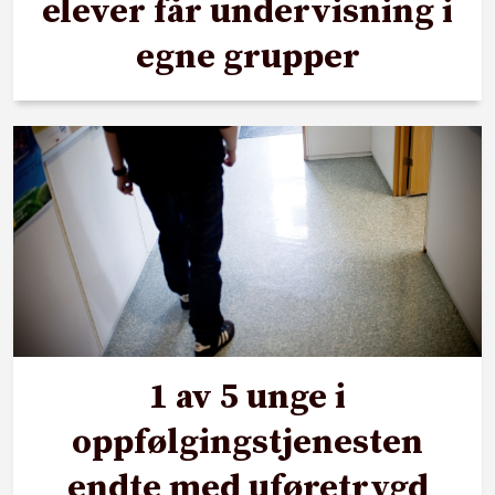
elever får undervisning i
egne grupper
1 av 5 unge i
oppfølgingstjenesten
endte med uføretrygd