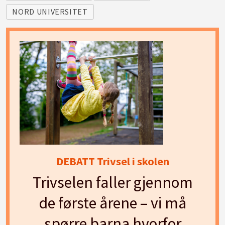
NORD UNIVERSITET
DEBATT Trivsel i skolen
Trivselen faller gjennom
de første årene – vi må
spørre barna hvorfor