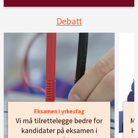
Debatt
Eksamen i yrkesfag
Vi må tilrettelegge bedre for
Mø
kandidater på eksamen i
Hu