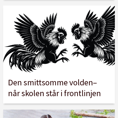
Den smittsomme volden–
når skolen står i frontlinjen