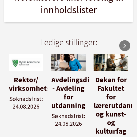
innholdslister
Ledige stillinger:
Avdelingsdirektør
Dekan for
Her kan
tsleiar
- Avdeling
Fakultet
du utlyse
for
for
en ledig
:
utdanning
lærerutdanning
stilling
og kunst-
Søknadsfrist:
Se våre
og
24.08.2026
stillingspakker
kulturfag