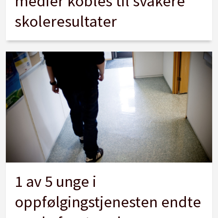
medier kobles til svakere
skoleresultater
1 av 5 unge i
oppfølgingstjenesten endte