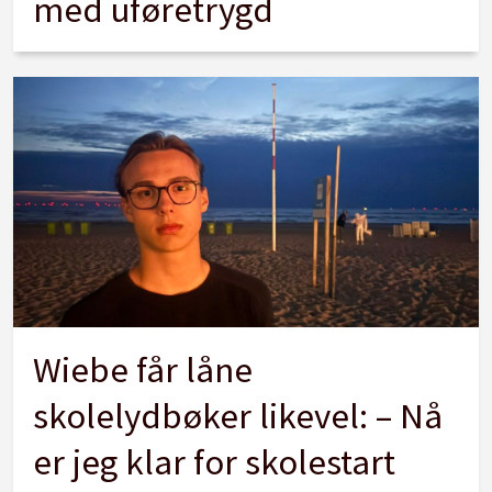
med uføretrygd
Wiebe får låne
skolelydbøker likevel: – Nå
er jeg klar for skolestart