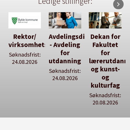
Ledige stillinger:
Avdelingsdirektør
Dekan for
Her kan
tsleiar
- Avdeling
Fakultet
du utlyse
for
for
en ledig
:
utdanning
lærerutdanning
stilling
og kunst-
Søknadsfrist:
Se våre
og
24.08.2026
stillingspakker
kulturfag
Søknadsfrist:
20.08.2026