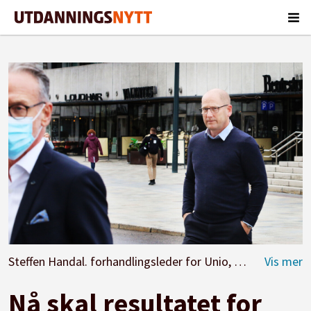
Steffen Handal. forhandlingsleder for Unio, titter bort mot forhandlingsleder i KS, Tor Arne Gangsø under forhandlingene i mellomoppgjøret i vår. Nå møtes partene hos Rikslønnsnemnda.
Nå skal resultatet for