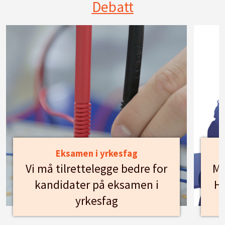
Debatt
Eksamen i yrkesfag
Vi må tilrettelegge bedre for
Mø
kandidater på eksamen i
Hu
yrkesfag