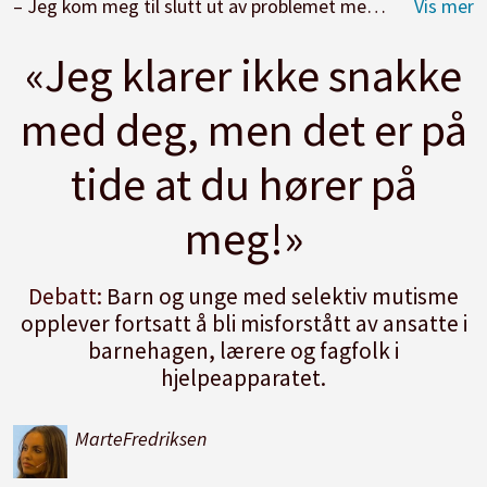
– Jeg kom meg til slutt ut av problemet med selektiv mutisme, men det var en kamp mamma og jeg sto i år etter år. Hele skolegangen. Jeg skulle ønske noen andre kunne hjulpet oss, skriver Marte Fredriksen.
«Jeg klarer ikke snakke
med deg, men det er på
tide at du hører på
meg!»
Debatt:
Barn og unge med selektiv mutisme
opplever fortsatt å bli misforstått av ansatte i
barnehagen, lærere og fagfolk i
hjelpeapparatet.
Marte
Fredriksen