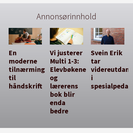
Annonsørinnhold
En
Vi justerer
Svein Erik
moderne
Multi 1-3:
tar
tilnærming
Elevbøkene
videreutdan
til
og
i
håndskrift
lærerens
spesialpedag
bok blir
enda
bedre