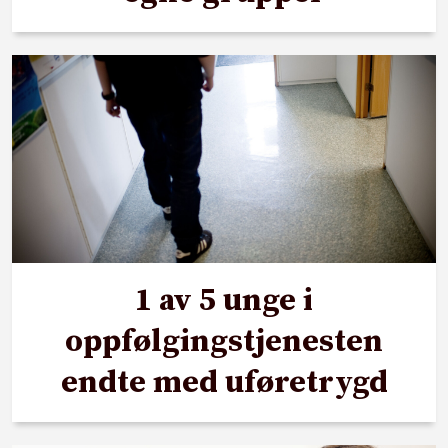
1 av 5 unge i
oppfølgingstjenesten
endte med uføretrygd