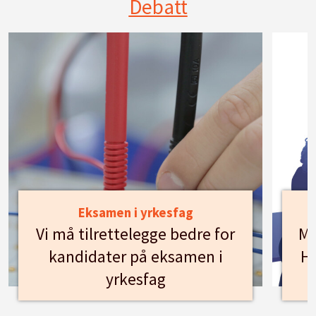
Debatt
Eksamen i yrkesfag
Vi må tilrettelegge bedre for
Mø
kandidater på eksamen i
Hu
yrkesfag