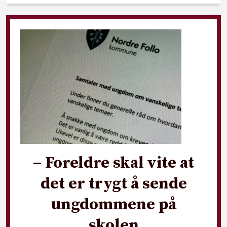
– Foreldre skal vite at
det er trygt å sende
ungdommene på
skolen