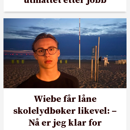
utmattet etter jobb
Wiebe får låne
skolelydbøker likevel: –
Nå er jeg klar for