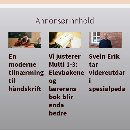
Annonsørinnhold
En
Vi justerer
Svein Erik
moderne
Multi 1-3:
tar
tilnærming
Elevbøkene
videreutdan
til
og
i
håndskrift
lærerens
spesialpedag
bok blir
enda
bedre