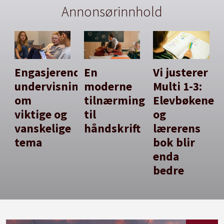
Annonsørinnhold
Engasjerende
En
Vi justerer
undervisning
moderne
Multi 1-3:
om
tilnærming
Elevbøkene
viktige og
til
og
vanskelige
håndskrift
lærerens
tema
bok blir
enda
bedre