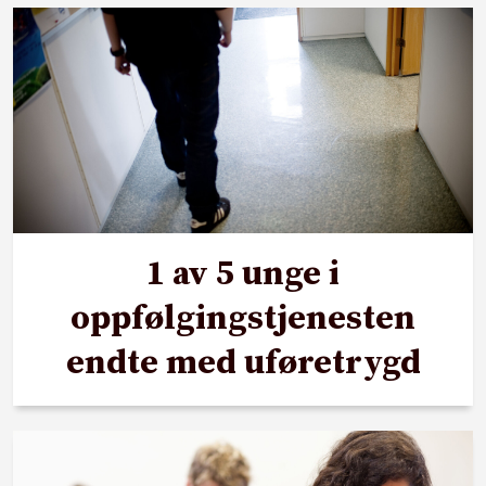
1 av 5 unge i
oppfølgingstjenesten
endte med uføretrygd