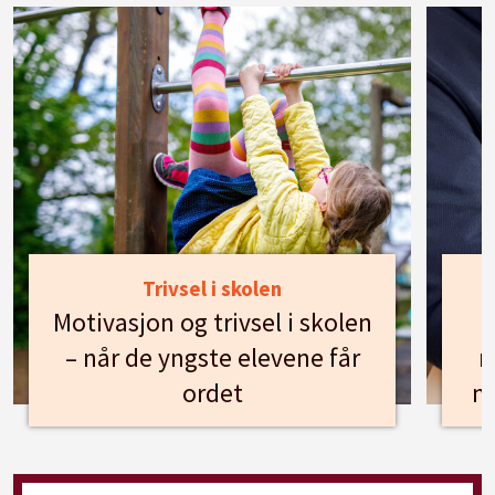
Trivsel i skolen
Motivasjon og trivsel i skolen
– når de yngste elevene får
n
ordet
m