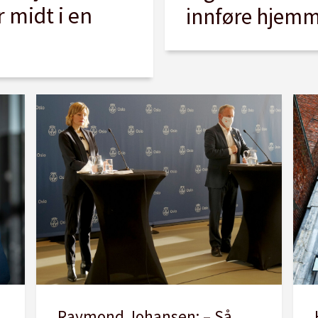
 midt i en
innføre hjemme
Raymond Johansen: – Så