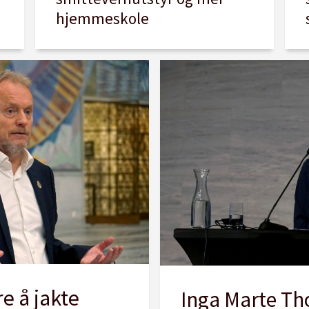
hjemmeskole
e å jakte
Inga Marte Tho