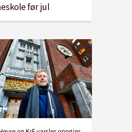
skole før jul
Høyre og KrF varsler oppgjør