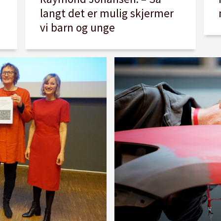
langt det er mulig skjermer
vi barn og unge