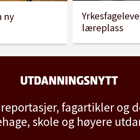
Yrkesfageleve
n ny
læreplass
 reportasjer, fagartikler og 
hage, skole og høyere utd