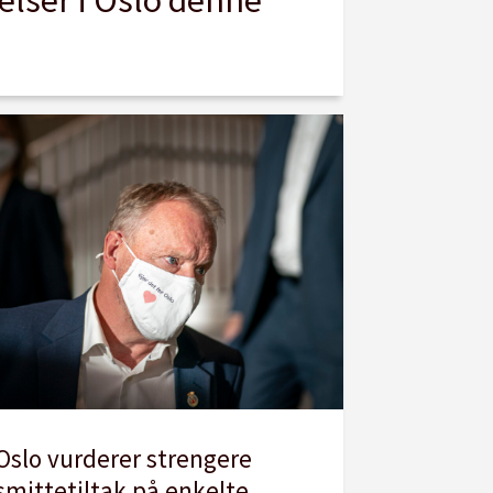
Oslo vurderer strengere
smittetiltak på enkelte