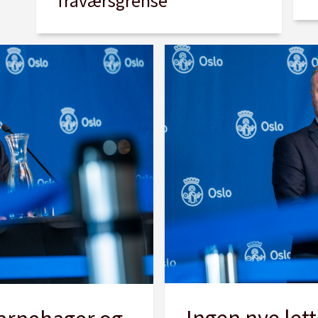
fraværsgrense
Ingen nye lett