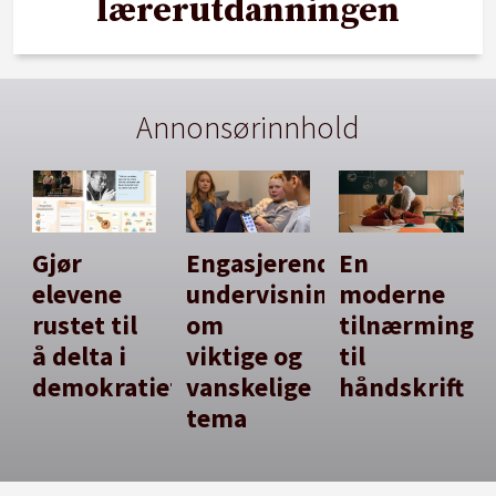
lærerutdanningen
Annonsørinnhold
Gjør
Engasjerende
En
elevene
undervisning
moderne
rustet til
om
tilnærming
å delta i
viktige og
til
demokratiet
vanskelige
håndskrift
tema