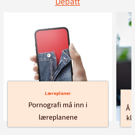
Debatt
Læreplaner
Pornografi må inn i
Å f
læreplanene
kl