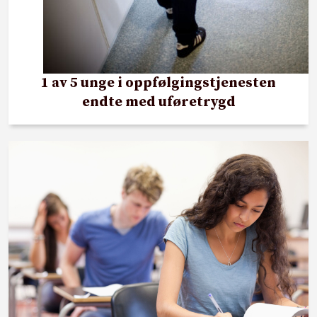
1 av 5 unge i oppfølgingstjenesten
endte med uføretrygd