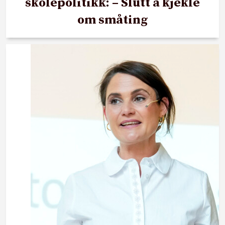
skolepolitikk: – Slutt å kjekle
om småting