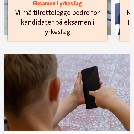
Eksamen i yrkesfag
Vi må tilrettelegge bedre for
Mø
kandidater på eksamen i
Hu
yrkesfag