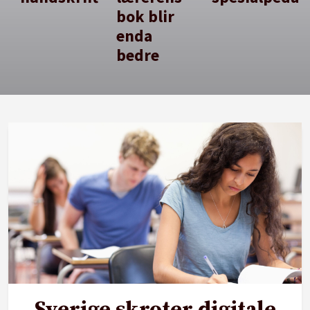
bok blir
enda
bedre