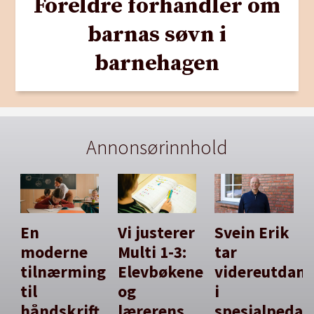
Foreldre forhandler om
barnas søvn i
barnehagen
Annonsørinnhold
En
Vi justerer
Svein Erik
moderne
Multi 1-3:
tar
tilnærming
Elevbøkene
videreutdan
til
og
i
håndskrift
lærerens
spesialpedag