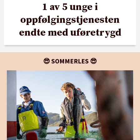
1 av 5 unge i
oppfølgingstjenesten
endte med uføretrygd
😎 SOMMERLES 😎