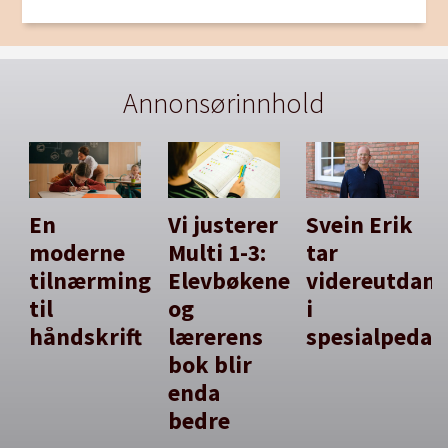
Annonsørinnhold
En
Vi justerer
Svein Erik
moderne
Multi 1-3:
tar
tilnærming
Elevbøkene
videreutdan
til
og
i
håndskrift
lærerens
spesialpedag
bok blir
enda
bedre