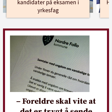
kandidater på eksamen i
Hu
yrkesfag
– Foreldre skal vite at
det er trygt å sende