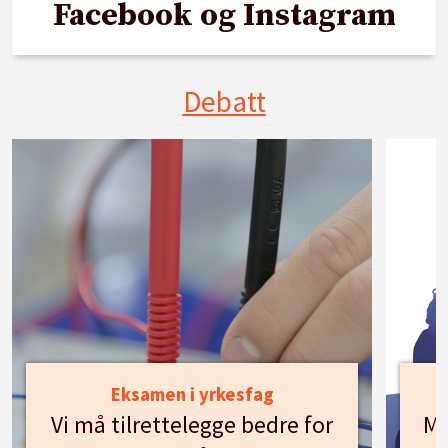
Facebook og Instagram
Debatt
Eksamen i yrkesfag
Vi må tilrettelegge bedre for
Mø