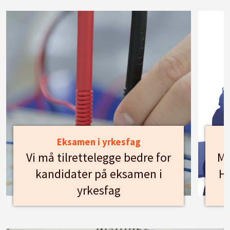
Eksamen i yrkesfag
Vi må tilrettelegge bedre for
Mø
kandidater på eksamen i
Hu
yrkesfag