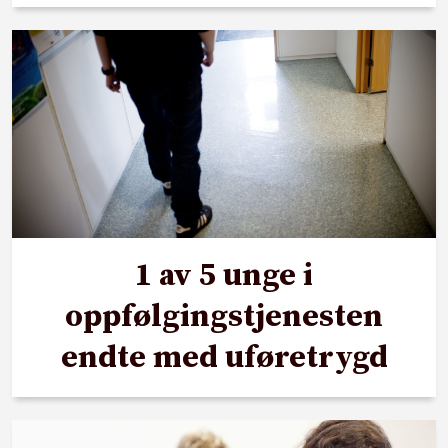
1 av 5 unge i
oppfølgingstjenesten
endte med uføretrygd