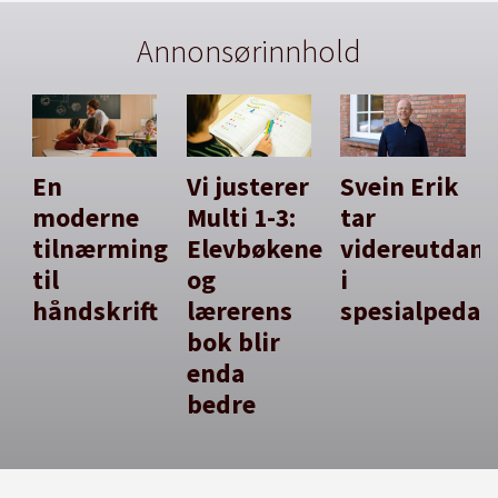
Annonsørinnhold
En
Vi justerer
Svein Erik
moderne
Multi 1-3:
tar
tilnærming
Elevbøkene
videreutdan
til
og
i
håndskrift
lærerens
spesialpedag
bok blir
enda
bedre