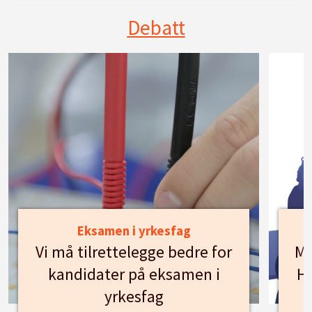
Debatt
Eksamen i yrkesfag
Vi må tilrettelegge bedre for
Mø
kandidater på eksamen i
Hu
yrkesfag