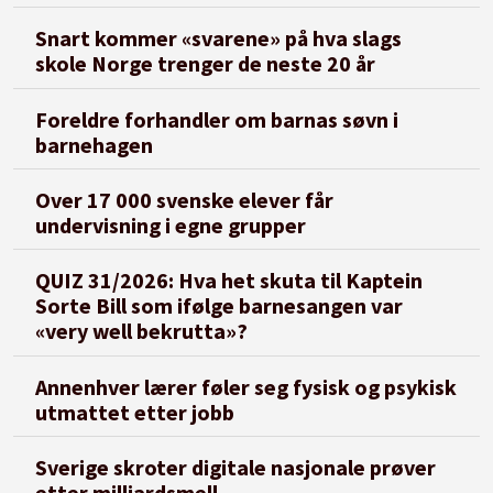
Snart kommer «svarene» på hva slags
skole Norge trenger de neste 20 år
Foreldre forhandler om barnas søvn i
barnehagen
Over 17 000 svenske elever får
undervisning i egne grupper
QUIZ 31/2026: Hva het skuta til Kaptein
Sorte Bill som ifølge barnesangen var
«very well bekrutta»?
Annenhver lærer føler seg fysisk og psykisk
utmattet etter jobb
Sverige skroter digitale nasjonale prøver
etter milliardsmell