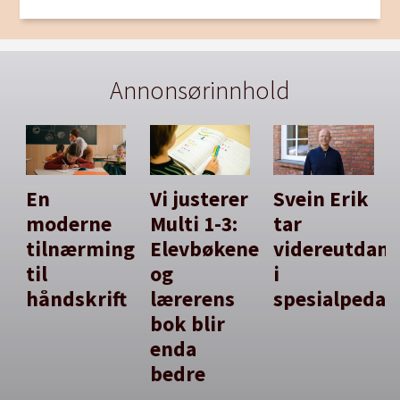
Annonsørinnhold
En
Vi justerer
Svein Erik
moderne
Multi 1-3:
tar
tilnærming
Elevbøkene
videreutdan
til
og
i
håndskrift
lærerens
spesialpedag
bok blir
enda
bedre