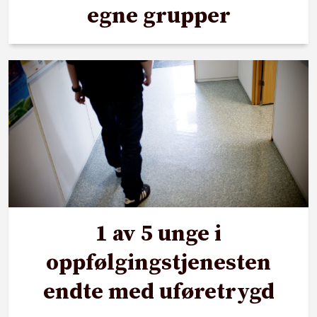
egne grupper
1 av 5 unge i
oppfølgingstjenesten
endte med uføretrygd