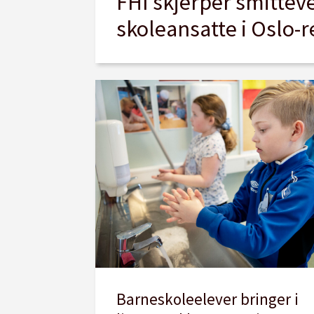
FHI skjerper smitteve
skoleansatte i Oslo-
Barneskoleelever bringer i