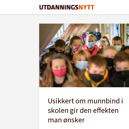
Tag:
munnbind
Usikkert om munnbind i
skolen gir den effekten
man ønsker