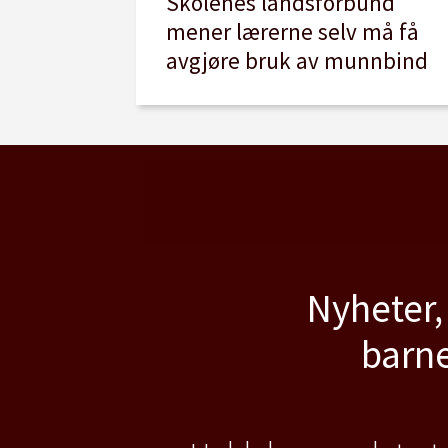
Skolenes landsforbund
mener lærerne selv må få
avgjøre bruk av munnbind
Nyheter,
barne