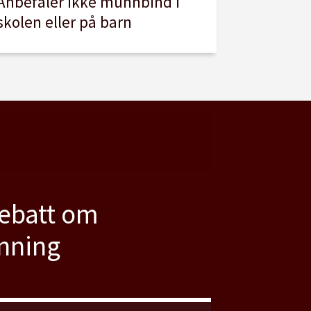
Anbefaler ikke munnbind i
skolen eller på barn
debatt om
anning