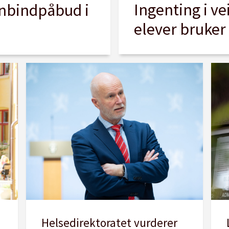
Ingenting i ve
nnbindpåbud i
elever bruker
Helsedirektoratet vurderer