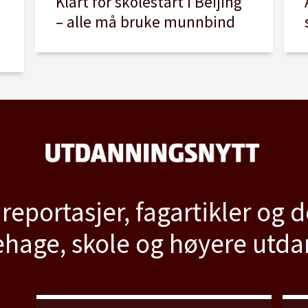
Klart for skolestart i Beijing
– alle må bruke munnbind
 reportasjer, fagartikler og 
hage, skole og høyere utd