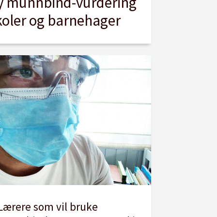
y munnbind-vurdering
skoler og barnehager
Lærere som vil bruke