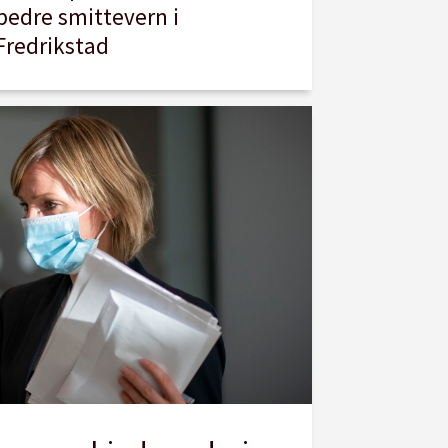
bedre smittevern i
Fredrikstad