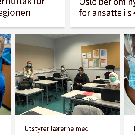
rntiltak for
Oslo ber om n
regionen
for ansatte i 
Utstyrer lærerne med