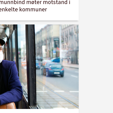
munnbind møter motstand i
enkelte kommuner