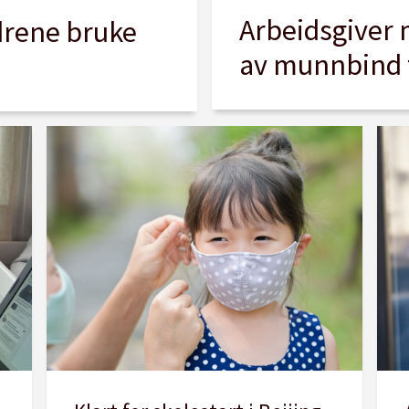
Arbeidsgiver 
drene bruke
av munnbind t