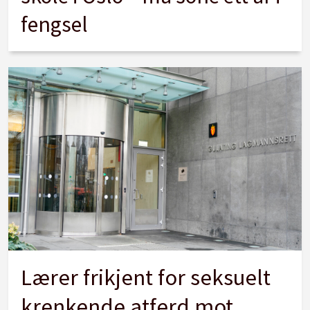
fengsel
Lærer frikjent for seksuelt
krenkende atferd mot