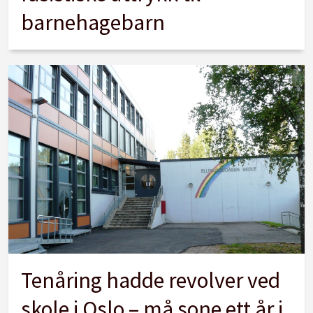
barnehagebarn
Tenåring hadde revolver ved
skole i Oslo – må sone ett år i