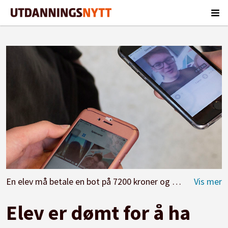
En elev må betale en bot på 7200 kroner og fikk mobiltelefonen inndratt for å ha snikfilmet under kjolen på en lærer. NB! Personene på dette illustrasjonsbildet har ingenting med denne saken å gjøre.
Elev er dømt for å ha