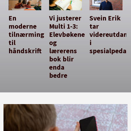
En
Vi justerer
Svein Erik
moderne
Multi 1-3:
tar
tilnærming
Elevbøkene
videreutdan
til
og
i
håndskrift
lærerens
spesialpedag
bok blir
enda
bedre