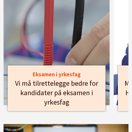
Eksamen i yrkesfag
Vi må tilrettelegge bedre for
Mø
kandidater på eksamen i
Hu
yrkesfag